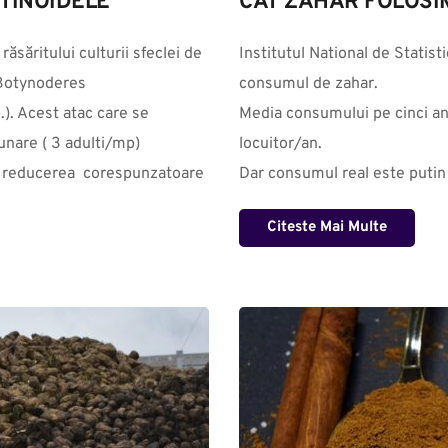
OTINOIDELE
CAT ZAHAR FOLOSI
săritului culturii sfeclei de 
Institutul National de Statist
Botynoderes 
consumul de zahar. 

). Acest atac care se 
Media consumului pe cinci ani
nare ( 3 adulti/mp) 
locuitor/an.

u reducerea  corespunzatoare 
Dar consumul real este putin m
Citeste Mai Multe