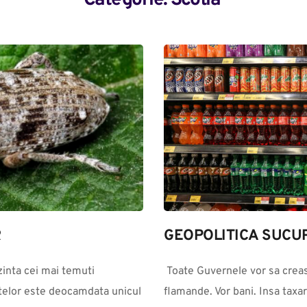
Categorie: 
Scotia
R
GEOPOLITICA SUCUR
inta cei mai temuti 
 Toate Guvernele vor sa creasca taxele si impozitele, pentru ca sunt 
ntelor este deocamdata unicul 
flamande. Vor bani. Insa taxar