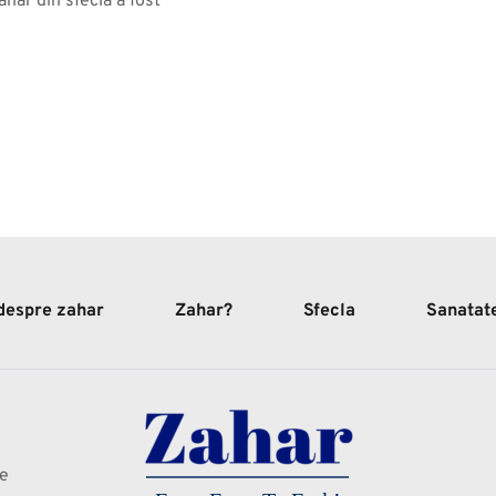
hăr din sfeclă a fost 
 despre zahar
Zahar?
Sfecla
Sanatat
te