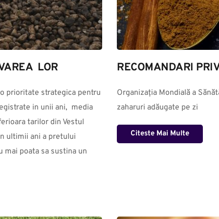
VAREA  LOR
RECOMANDARI PRIV
o prioritate strategica pentru 
Organizația Mondială a Sănătă
gistrate in unii ani,  media 
zaharuri adăugate pe zi
rioara tarilor din Vestul 
Citeste Mai Multe
ultimii ani a pretului 
u mai poata sa sustina un 