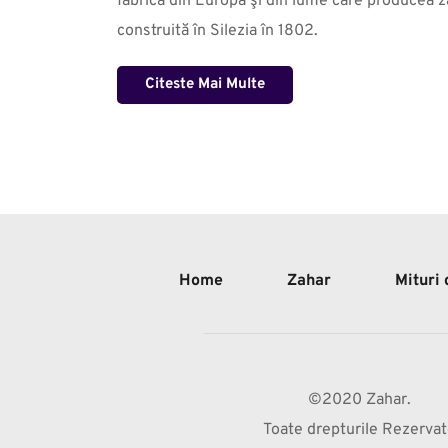
fabrică din Europa şi din lume care producea za
construită în Silezia în 1802.
Citeste Mai Multe
Home
Zahar
Mituri
©2020 Zahar.
Toate drepturile Rezerva