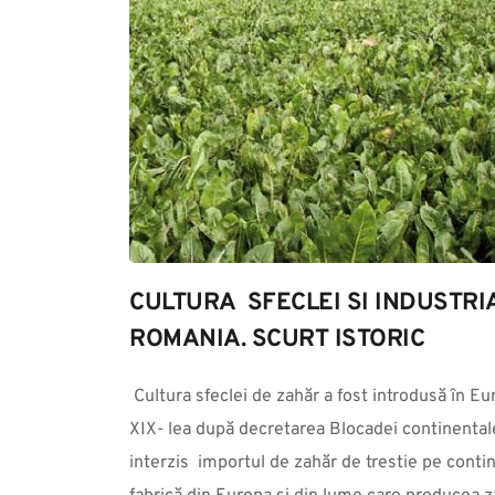
CULTURA  SFECLEI SI INDUSTRI
ROMANIA. SCURT ISTORIC
 Cultura sfeclei de zahăr a fost introdusă în Europa la începutul secolului al 
XIX- lea după decretarea Blocadei continentale
interzis  importul de zahăr de trestie pe conti