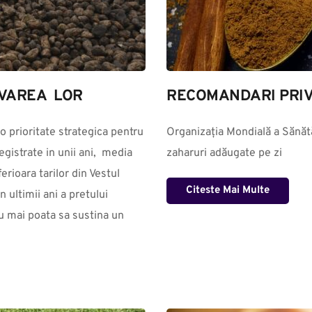
VAREA  LOR
RECOMANDARI PRIV
o prioritate strategica pentru 
Organizația Mondială a Sănătă
gistrate in unii ani,  media 
zaharuri adăugate pe zi
rioara tarilor din Vestul 
Citeste Mai Multe
ultimii ani a pretului 
u mai poata sa sustina un 