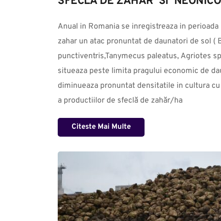
SFECLA DE ZAHAR  SI  NEONIC
Anual in Romania se inregistreaza in perioada  ră
zahar un atac pronuntat de daunatori de sol ( 
punctiventris,Tanymecus paleatus, Agriotes sp.
situeaza peste limita pragului economic de dau
diminueaza pronuntat densitatile in cultura c
a productiilor de sfeclă de zahăr/ha
Citeste Mai Multe