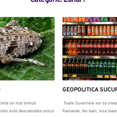
Categorie: 
Zahar?
R
GEOPOLITICA SUCUR
inta cei mai temuti 
 Toate Guvernele vor sa creasca taxele si impozitele, pentru ca sunt 
ntelor este deocamdata unicul 
flamande. Vor bani. Insa taxar