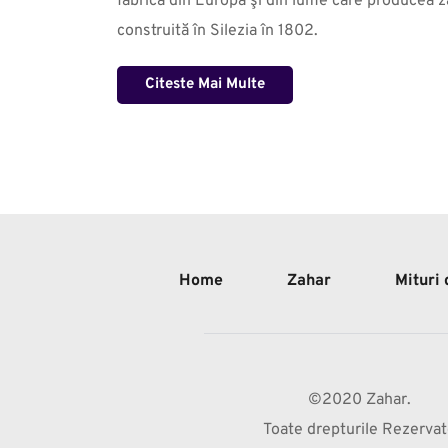
fabrică din Europa şi din lume care producea za
construită în Silezia în 1802.
Citeste Mai Multe
Home
Zahar
Mituri
©2020 Zahar.
Toate drepturile Rezerva