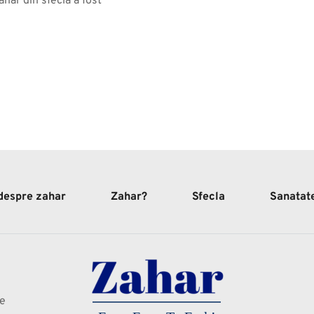
hăr din sfeclă a fost 
 despre zahar
Zahar?
Sfecla
Sanatat
te