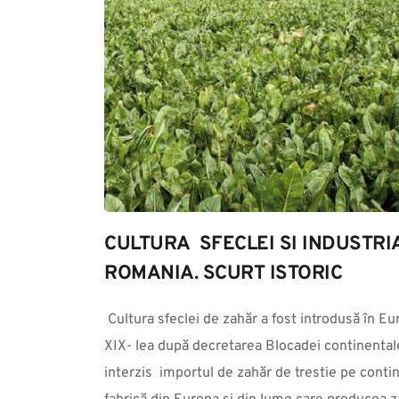
CULTURA  SFECLEI SI INDUSTRI
ROMANIA. SCURT ISTORIC
 Cultura sfeclei de zahăr a fost introdusă în Europa la începutul secolului al 
XIX- lea după decretarea Blocadei continentale
interzis  importul de zahăr de trestie pe conti