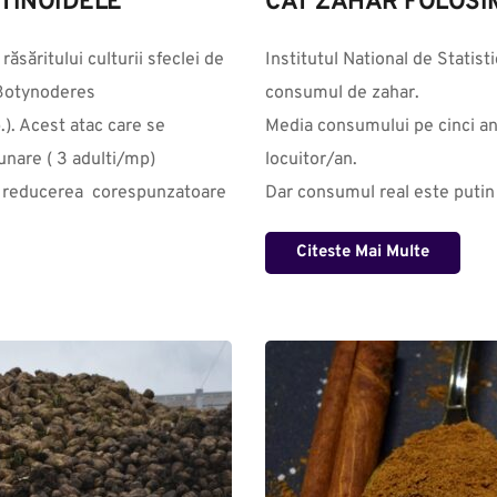
OTINOIDELE
CAT ZAHAR FOLOSI
săritului culturii sfeclei de 
Institutul National de Statist
Botynoderes 
consumul de zahar. 

). Acest atac care se 
Media consumului pe cinci ani
nare ( 3 adulti/mp) 
locuitor/an.

u reducerea  corespunzatoare 
Dar consumul real este putin m
Citeste Mai Multe