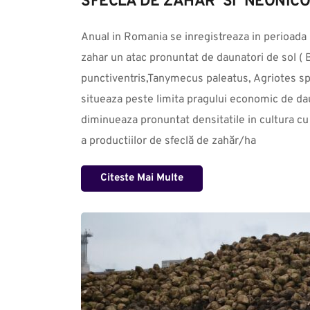
SFECLA DE ZAHAR  SI  NEONIC
Anual in Romania se inregistreaza in perioada  ră
zahar un atac pronuntat de daunatori de sol ( 
punctiventris,Tanymecus paleatus, Agriotes sp.
situeaza peste limita pragului economic de dau
diminueaza pronuntat densitatile in cultura c
a productiilor de sfeclă de zahăr/ha
Citeste Mai Multe