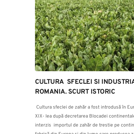
CULTURA  SFECLEI SI INDUSTRI
ROMANIA. SCURT ISTORIC
 Cultura sfeclei de zahăr a fost introdusă în Europa la începutul secolului al 
XIX- lea după decretarea Blocadei continentale
interzis  importul de zahăr de trestie pe conti