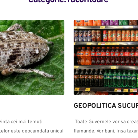
Categorie: 
racoritoare
R
GEOPOLITICA SUCUR
inta cei mai temuti 
 Toate Guvernele vor sa creasca taxele si impozitele, pentru ca sunt 
ntelor este deocamdata unicul 
flamande. Vor bani. Insa taxar