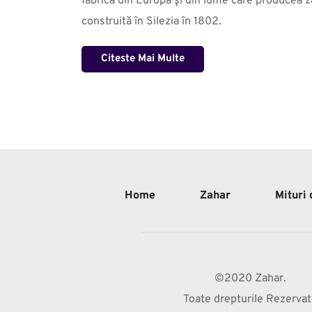
fabrică din Europa şi din lume care producea za
construită în Silezia în 1802.
Citeste Mai Multe
Home
Zahar
Mituri
©2020 Zahar.
Toate drepturile Rezerva