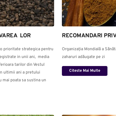
VAREA  LOR
RECOMANDARI PRIV
o prioritate strategica pentru 
Organizația Mondială a Sănătă
gistrate in unii ani,  media 
zaharuri adăugate pe zi
rioara tarilor din Vestul 
Citeste Mai Multe
ultimii ani a pretului 
u mai poata sa sustina un 