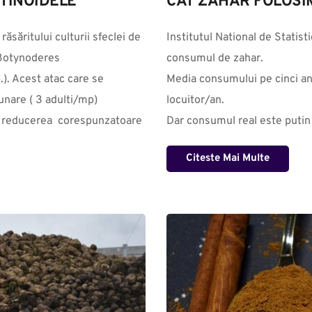
OTINOIDELE
CAT ZAHAR FOLOSI
săritului culturii sfeclei de 
Institutul National de Statist
Botynoderes 
consumul de zahar. 

). Acest atac care se 
Media consumului pe cinci ani
nare ( 3 adulti/mp) 
locuitor/an.

u reducerea  corespunzatoare 
Dar consumul real este putin m
Citeste Mai Multe