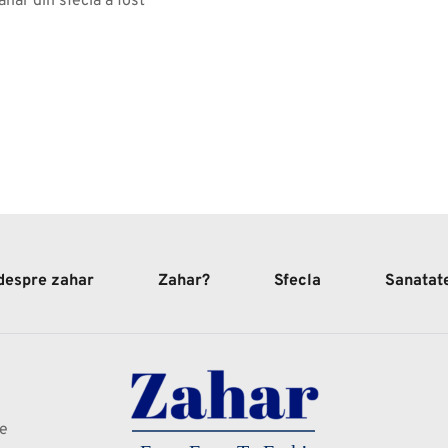
hăr din sfeclă a fost 
 despre zahar
Zahar?
Sfecla
Sanatat
te