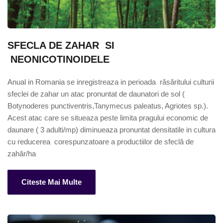
SFECLA DE ZAHAR  SI 
 NEONICOTINOIDELE
Anual in Romania se inregistreaza in perioada  răsăritului culturii 
sfeclei de zahar un atac pronuntat de daunatori de sol ( 
Botynoderes punctiventris,Tanymecus paleatus, Agriotes sp.). 
Acest atac care se situeaza peste limita pragului economic de 
daunare ( 3 adulti/mp) diminueaza pronuntat densitatile in cultura 
cu reducerea  corespunzatoare a productiilor de sfeclă de 
zahăr/ha
Citeste Mai Multe