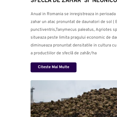
SFECLA DE ZAHAR  SI  NEONIC
Anual in Romania se inregistreaza in perioada  ră
zahar un atac pronuntat de daunatori de sol ( 
punctiventris,Tanymecus paleatus, Agriotes sp.
situeaza peste limita pragului economic de dau
diminueaza pronuntat densitatile in cultura c
a productiilor de sfeclă de zahăr/ha
Citeste Mai Multe