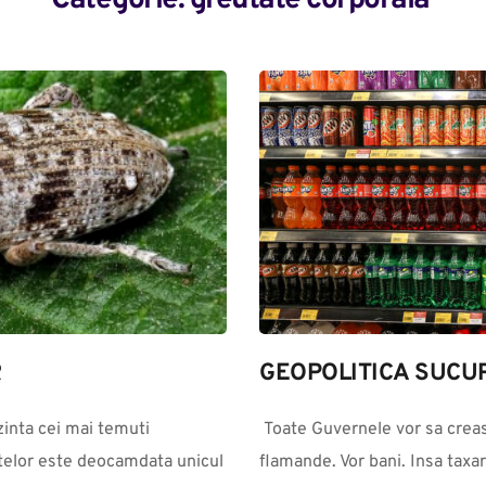
Categorie: 
greutate corporala
R
GEOPOLITICA SUCUR
inta cei mai temuti 
 Toate Guvernele vor sa creasca taxele si impozitele, pentru ca sunt 
ntelor este deocamdata unicul 
flamande. Vor bani. Insa taxar