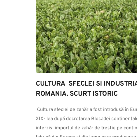
CULTURA  SFECLEI SI INDUSTRI
ROMANIA. SCURT ISTORIC
 Cultura sfeclei de zahăr a fost introdusă în Europa la începutul secolului al 
XIX- lea după decretarea Blocadei continentale
interzis  importul de zahăr de trestie pe conti