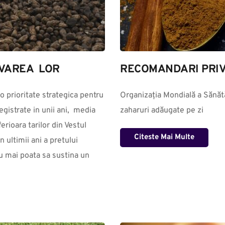
VAREA  LOR
RECOMANDARI PRIV
o prioritate strategica pentru 
Organizația Mondială a Sănătă
gistrate in unii ani,  media 
zaharuri adăugate pe zi
rioara tarilor din Vestul 
Citeste Mai Multe
ultimii ani a pretului 
u mai poata sa sustina un 