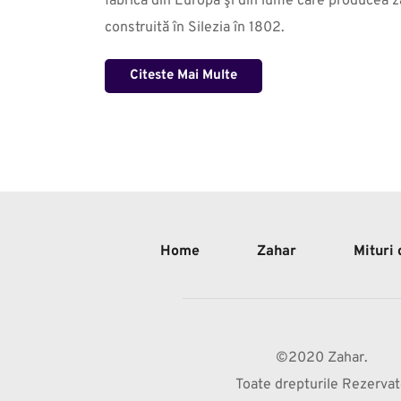
fabrică din Europa şi din lume care producea za
construită în Silezia în 1802.
Citeste Mai Multe
Home
Zahar
Mituri
©2020 Zahar.
Toate drepturile Rezerva