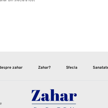
hăr din sfeclă a fost 
 despre zahar
Zahar?
Sfecla
Sanatat
te