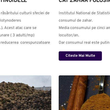
OTINOIDELE
CAT ZAHAR FOLOSI
săritului culturii sfeclei de 
Institutul National de Statist
Botynoderes 
consumul de zahar. 

). Acest atac care se 
Media consumului pe cinci ani
nare ( 3 adulti/mp) 
locuitor/an.

u reducerea  corespunzatoare 
Dar consumul real este putin m
Citeste Mai Multe