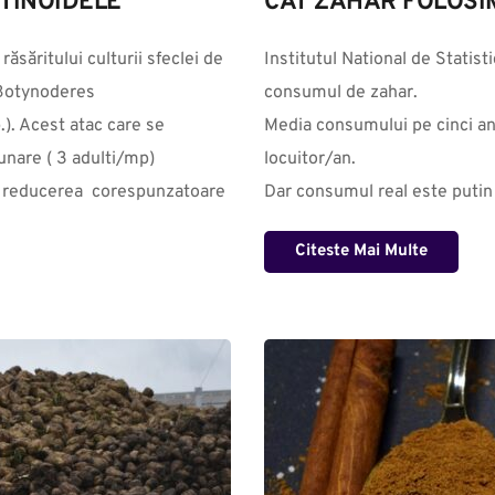
OTINOIDELE
CAT ZAHAR FOLOSI
săritului culturii sfeclei de 
Institutul National de Statist
Botynoderes 
consumul de zahar. 

). Acest atac care se 
Media consumului pe cinci ani
nare ( 3 adulti/mp) 
locuitor/an.

u reducerea  corespunzatoare 
Dar consumul real este putin m
Citeste Mai Multe