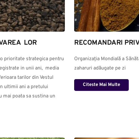
VAREA  LOR
RECOMANDARI PRIV
o prioritate strategica pentru 
Organizația Mondială a Sănătă
gistrate in unii ani,  media 
zaharuri adăugate pe zi
rioara tarilor din Vestul 
Citeste Mai Multe
ultimii ani a pretului 
u mai poata sa sustina un 