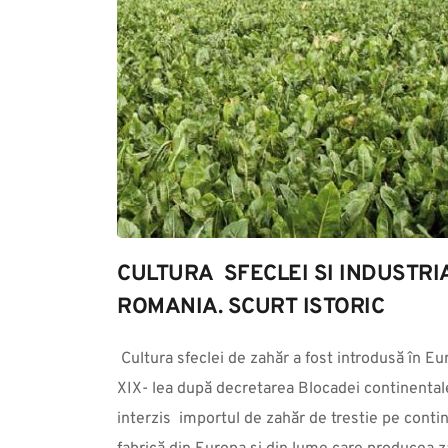
CULTURA  SFECLEI SI INDUSTRI
ROMANIA. SCURT ISTORIC
 Cultura sfeclei de zahăr a fost introdusă în Europa la începutul secolului al 
XIX- lea după decretarea Blocadei continentale
interzis  importul de zahăr de trestie pe conti