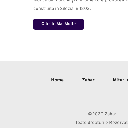
fabrică din Europa şi din lume care producea za
construită în Silezia în 1802.
Citeste Mai Multe
Home
Zahar
Mituri
©2020 Zahar.
Toate drepturile Rezerva