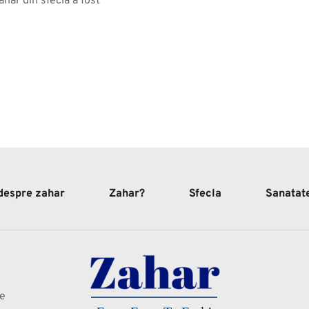
hăr din sfeclă a fost 
 despre zahar
Zahar?
Sfecla
Sanatat
te