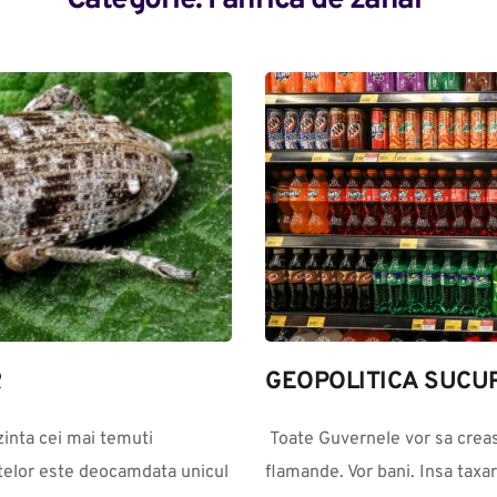
Categorie: 
Fanrica de zahar
R
GEOPOLITICA SUCUR
inta cei mai temuti 
 Toate Guvernele vor sa creasca taxele si impozitele, pentru ca sunt 
ntelor este deocamdata unicul 
flamande. Vor bani. Insa taxar