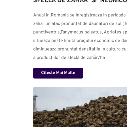
SFECLA DE ZAHAR  SI  NEONIC
Anual in Romania se inregistreaza in perioada  ră
zahar un atac pronuntat de daunatori de sol ( 
punctiventris,Tanymecus paleatus, Agriotes sp.
situeaza peste limita pragului economic de dau
diminueaza pronuntat densitatile in cultura c
a productiilor de sfeclă de zahăr/ha
Citeste Mai Multe