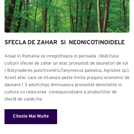
SFECLA DE ZAHAR  SI  NEONICOTINOIDELE
Anual in Romania se inregistreaza in perioada  răsăritului 
culturii sfeclei de zahar un atac pronuntat de daunatori de sol 
( Botynoderes punctiventris,Tanymecus paleatus, Agriotes sp.). 
Acest atac care se situeaza peste limita pragului economic de 
daunare ( 3 adulti/mp) diminueaza pronuntat densitatile in 
cultura cu reducerea  corespunzatoare a productiilor de 
sfeclă de zahăr/ha
Citeste Mai Multe