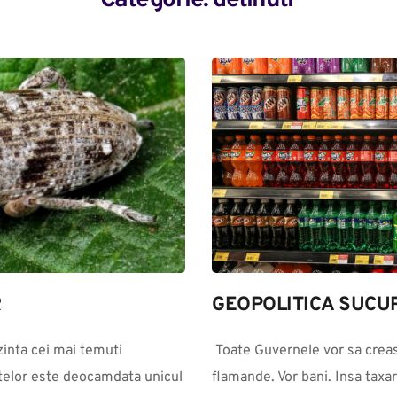
Categorie: 
detinuti
R
GEOPOLITICA SUCUR
inta cei mai temuti 
 Toate Guvernele vor sa creasca taxele si impozitele, pentru ca sunt 
ntelor este deocamdata unicul 
flamande. Vor bani. Insa taxar