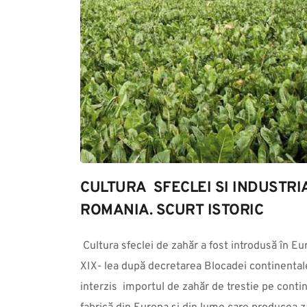
CULTURA  SFECLEI SI INDUSTRI
ROMANIA. SCURT ISTORIC
 Cultura sfeclei de zahăr a fost introdusă în Europa la începutul secolului al 
XIX- lea după decretarea Blocadei continentale
interzis  importul de zahăr de trestie pe conti