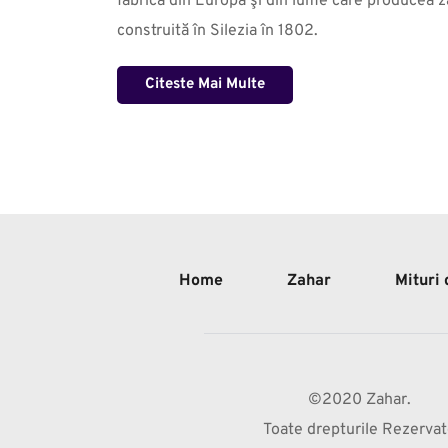
fabrică din Europa şi din lume care producea za
construită în Silezia în 1802.
Citeste Mai Multe
Home
Zahar
Mituri
©2020 Zahar.
Toate drepturile Rezerva