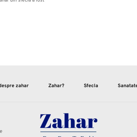
hăr din sfeclă a fost 
 despre zahar
Zahar?
Sfecla
Sanatat
te