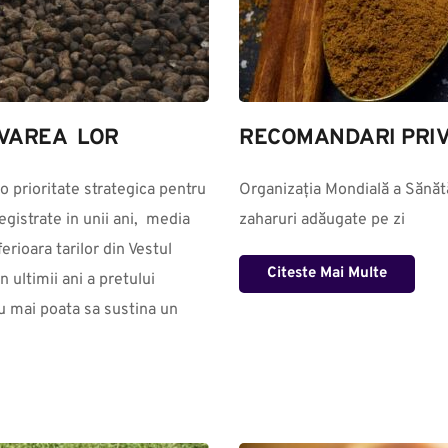
VAREA  LOR
RECOMANDARI PRIV
o prioritate strategica pentru 
Organizația Mondială a Sănătă
gistrate in unii ani,  media 
zaharuri adăugate pe zi
rioara tarilor din Vestul 
Citeste Mai Multe
ultimii ani a pretului 
u mai poata sa sustina un 