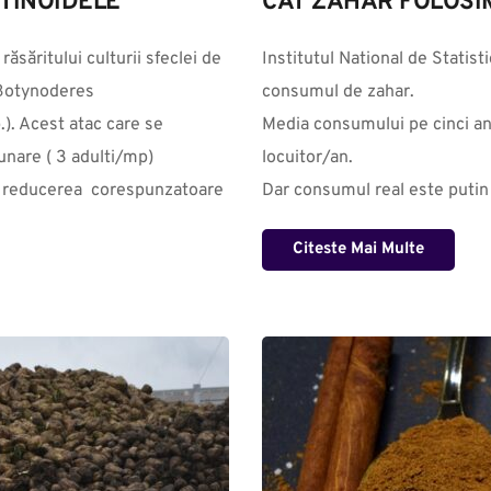
OTINOIDELE
CAT ZAHAR FOLOSI
săritului culturii sfeclei de 
Institutul National de Statist
Botynoderes 
consumul de zahar. 

). Acest atac care se 
Media consumului pe cinci ani
nare ( 3 adulti/mp) 
locuitor/an.

u reducerea  corespunzatoare 
Dar consumul real este putin m
Citeste Mai Multe