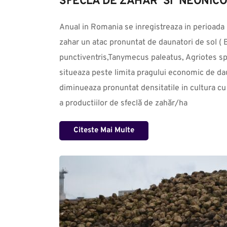
SFECLA DE ZAHAR  SI  NEONIC
Anual in Romania se inregistreaza in perioada  ră
zahar un atac pronuntat de daunatori de sol ( 
punctiventris,Tanymecus paleatus, Agriotes sp.
situeaza peste limita pragului economic de dau
diminueaza pronuntat densitatile in cultura c
a productiilor de sfeclă de zahăr/ha
Citeste Mai Multe