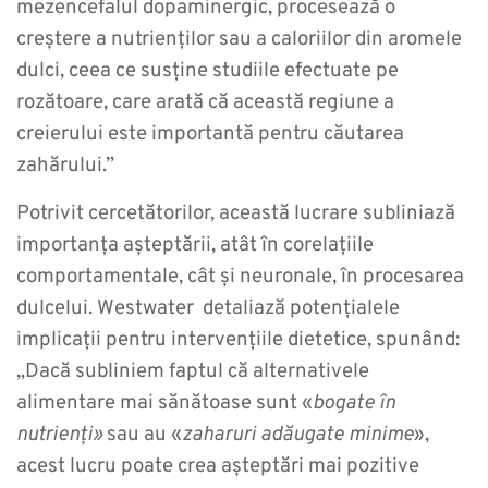
mezencefalul dopaminergic, procesează o
creștere a nutrienților sau a caloriilor din aromele
dulci, ceea ce susține studiile efectuate pe
rozătoare, care arată că această regiune a
creierului este importantă pentru căutarea
zahărului.”
Potrivit cercetătorilor, această lucrare subliniază
importanța așteptării, atât în ​​corelațiile
comportamentale, cât și neuronale, în procesarea
dulcelui. Westwater detaliază potențialele
implicații pentru intervențiile dietetice, spunând:
„Dacă subliniem faptul că alternativele
alimentare mai sănătoase sunt «
bogate în
nutrienți»
sau au «
zaharuri adăugate minime
»,
acest lucru poate crea așteptări mai pozitive