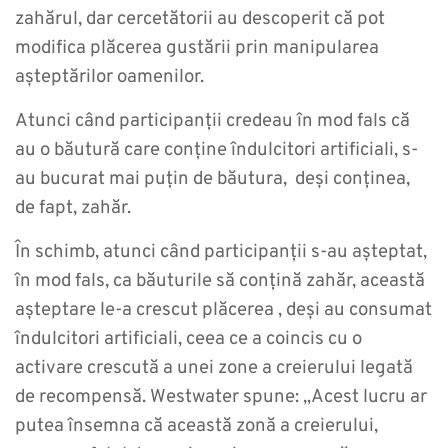
zahărul, dar cercetătorii au descoperit că pot
modifica plăcerea gustării prin manipularea
așteptărilor oamenilor.
Atunci când participanții credeau în mod fals că
au o băutură care conține îndulcitori artificiali, s-
au bucurat mai puțin de băutura, deși conținea,
de fapt, zahăr.
În schimb, atunci când participanții s-au așteptat,
în mod fals, ca băuturile să conțină zahăr, această
așteptare le-a crescut plăcerea , deși au consumat
îndulcitori artificiali, ceea ce a coincis cu o
activare crescută a unei zone a creierului legată
de recompensă. Westwater spune: „Acest lucru ar
putea însemna că această zonă a creierului,