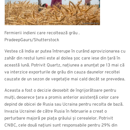
Fermierii indieni care recoltează grâu .
PradeepGaurs/Shutterstock
Vestea că India ar putea întrerupe în curând aprovizionarea cu
zahăr din restul lumii este al doilea șoc care iese din țară în
această lună. Potrivit Quartz, națiunea a anunțat pe 13 mai că
va interzice exporturile de grâu din cauza daunelor recoltei
cauzate de un sezon de vegetație mai cald decât se prevedea.
Aceasta a fost o decizie deosebit de îngrijorătoare pentru
mulți, deoarece țara a promis anterior asistență celor care
depind de obicei de Rusia sau Ucraina pentru recolta de bază.
Invazia Ucrainei de către Rusia în februarie a creat o
perturbare majoră pe piața grâului și cerealelor. Potrivit
CNBC, cele două națiuni sunt responsabile pentru 29% din