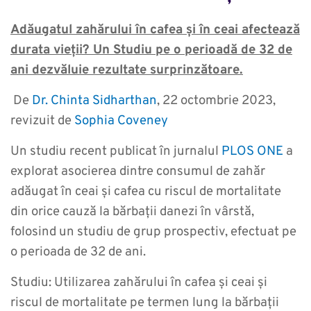
Adăugatul zahărului în cafea și în ceai afectează
durata vieții? Un Studiu pe o perioadă de 32 de
ani dezvăluie rezultate surprinzătoare.
De
Dr. Chinta Sidharthan
, 22 octombrie 2023,
revizuit de
Sophia Coveney
Un studiu recent publicat în jurnalul
PLOS ONE
a
explorat asocierea dintre consumul de zahăr
adăugat în ceai și cafea cu riscul de mortalitate
din orice cauză la bărbații danezi în vârstă,
folosind un studiu de grup prospectiv, efectuat pe
o perioada de 32 de ani.
Studiu: Utilizarea zahărului în cafea și ceai și
riscul de mortalitate pe termen lung la bărbații