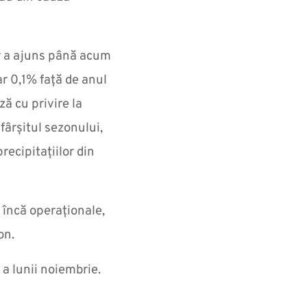
ăr a ajuns până acum
r 0,1% față de anul
ă cu privire la
fârșitul sezonului,
ecipitațiilor din
 încă operaționale,
on.
 a lunii noiembrie.