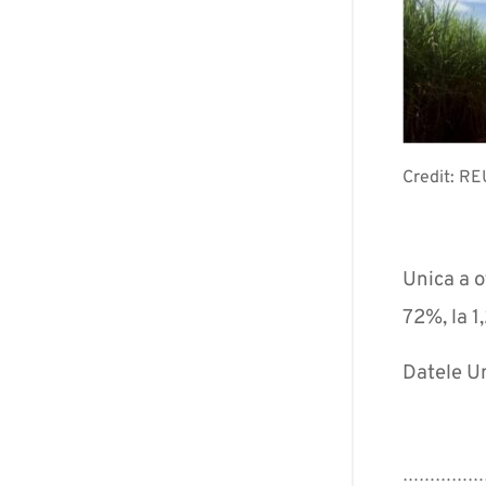
Credit: R
Unica a o
72%, la 1,
Datele Un
……………