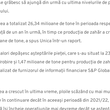
 se grăbesc să ajungă din urmă cu ultima nivelurile de
nului.
ea a totalizat 26,34 milioane de tone în perioada respe
ță de un an în urmă, în timp ce producția de zahăr a c
oane de tone, a spus Unica într-un raport.
lori depășesc așteptările pieței, care s-au situat la 2
robire și 1,47 milioane de tone pentru producția de zahă
alizat de furnizorul de informații financiare S&P Glo
a a crescut în ultima vreme, ploile scăzând cu mai mult
 în continuare decât în aceeași perioadă din 2021/22, c
ă își încheie operațiunile mai devreme decât se aștep