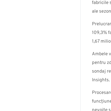
fabricile
ale sezo
Prelucrar
109,3% fa
1,67 mili
Ambele va
pentru zd
sondaj re
Insights.
Procesare
funcțiune
nevoite s