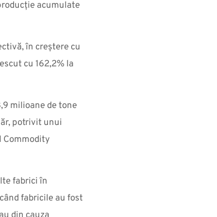
 producție acumulate
ctivă, în creștere cu
rescut cu 162,2% la
3,9 milioane de tone
r, potrivit unui
bal Commodity
e fabrici în
ând fabricile au fost
tau din cauza