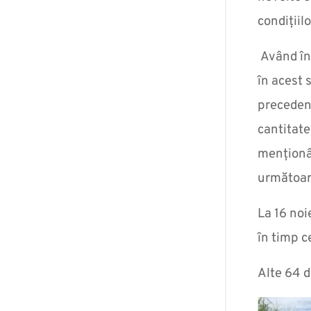
condițiil
Având în 
în acest 
precedent
cantitate
menționân
următoare
La 16 noi
în timp c
Alte 64 d