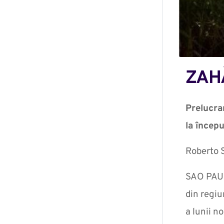
ZAH
Prelucrar
la începu
Roberto 
SAO PAULO
din regiu
a lunii n