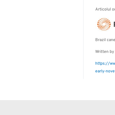
Articolul or
Brazil can
Written by
https://ww
early-nov