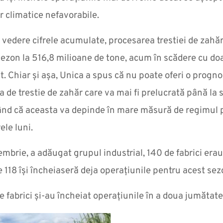
or climatice nefavorabile.
vedere cifrele acumulate, procesarea trestiei de zah
sezon la 516,8 milioane de tone, acum în scădere cu doa
. Chiar și așa, Unica a spus că nu poate oferi o prognoz
a de trestie de zahăr care va mai fi prelucrată până la s
d că aceasta va depinde în mare măsură de regimul pr
le luni.
embrie, a adăugat grupul industrial, 140 de fabrici erau
e 118 își încheiaseră deja operațiunile pentru acest sez
e fabrici și-au încheiat operațiunile în a doua jumătate