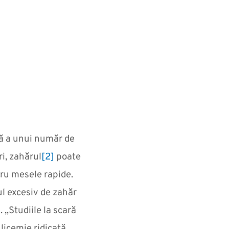
lă a unui număr de
i, zahărul
[2]
poate
tru mesele rapide.
l excesiv de zahăr
. „Studiile la scară
licemie ridicată