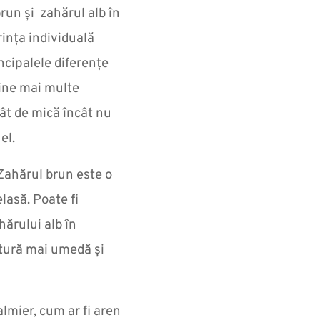
brun și zahărul alb în
rința individuală
ncipalele diferențe
ține mai multe
ât de mică încât nu
el.
„Zahărul brun este o
lasă. Poate fi
hărului alb în
tură mai umedă și
lmier, cum ar fi aren