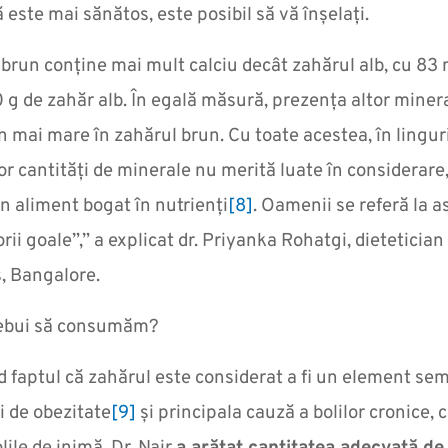
ă este mai sănătos, este posibil să vă înșelați.
brun conține mai mult calciu decât zahărul alb, cu 83 m
 g de zahăr alb. În egală măsură, prezența altor miner
n mai mare în zahărul brun. Cu toate acestea, în linguri
or cantități de minerale nu merită luate în considerar
n aliment bogat în nutrienți
[8]
. Oamenii se referă la a
orii goale”,” a explicat dr. Priyanka Rohatgi, dietetician 
, Bangalore.
rebui să consumăm?
d faptul că zahărul este considerat a fi un element semn
 de obezitate
[9]
și principala cauză a bolilor cronice, 