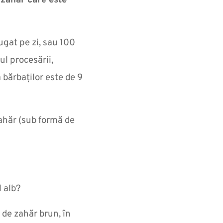
 zahăr care este
ugat pe zi, sau 100
ul procesării,
bărbaților este de 9
zahăr (sub formă de
l alb?
de zahăr brun, în