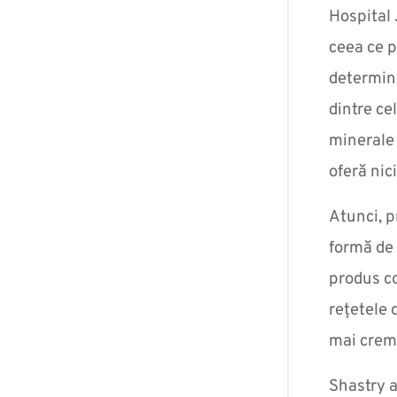
Hospital 
ceea ce p
determin
dintre ce
minerale 
oferă nic
Atunci, p
formă de 
produs co
rețetele 
mai crem
Shastry a