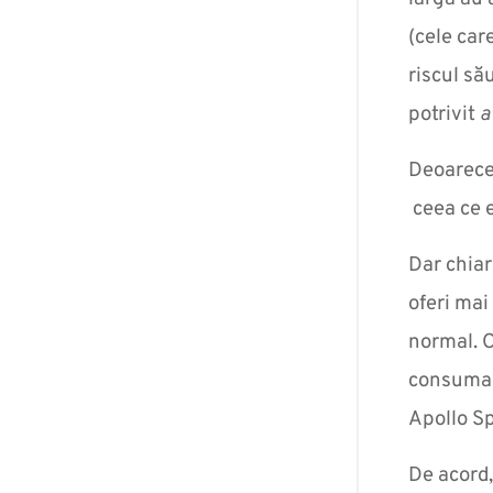
(cele car
riscul să
potrivit
a
Deoarece 
ceea ce e
Dar chiar
oferi mai
normal. C
consuma a
Apollo Sp
De acord,