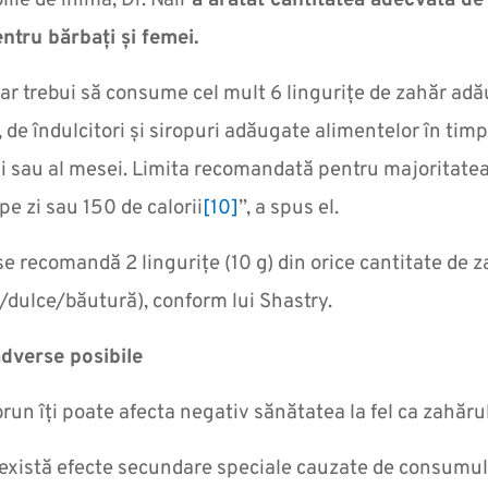
olile de inimă, Dr. Nair
a arătat cantitatea adecvată de
ntru bărbați și femei.
ar trebui să consume cel mult 6 lingurițe de zahăr adă
i, de îndulcitori și siropuri adăugate alimentelor în timp
i sau al mesei. Limita recomandată pentru majoritatea 
 pe zi sau 150 de calorii
[10]
”, a spus el.
, se recomandă 2 lingurițe (10 g) din orice cantitate de 
/dulce/băutură), conform lui Shastry.
adverse posibile
run îți poate afecta negativ sănătatea la fel ca zahăru
există efecte secundare speciale cauzate de consumul 