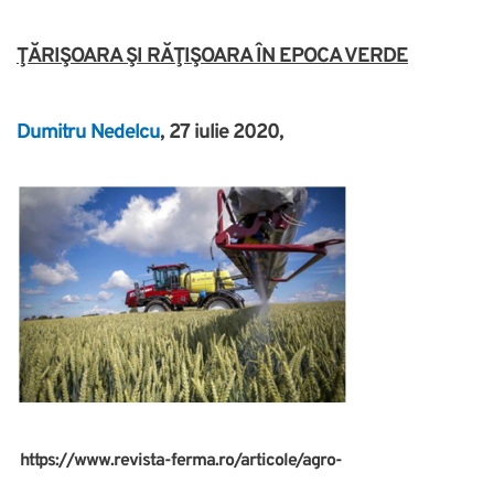
ŢĂRIŞOARA ŞI RĂŢIŞOARA ÎN EPOCA VERDE
Dumitru Nedelcu
, 27 iulie 2020,
https://www.revista-ferma.ro/articole/agro-