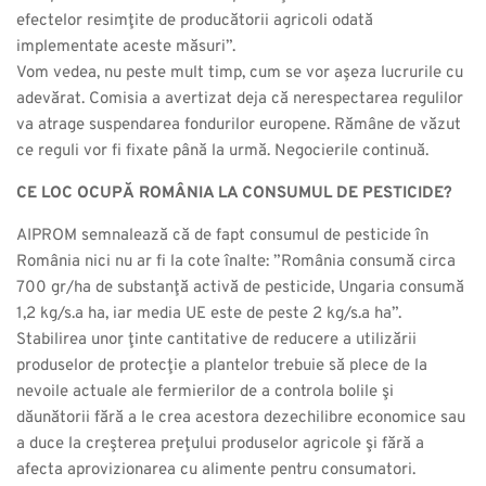
efectelor resimţite de producătorii agricoli odată
implementate aceste măsuri”.
Vom vedea, nu peste mult timp, cum se vor aşeza lucrurile cu
adevărat. Comisia a avertizat deja că nerespectarea regulilor
va atrage suspendarea fondurilor europene. Rămâne de văzut
ce reguli vor fi fixate până la urmă. Negocierile continuă.
CE LOC OCUPĂ ROMÂNIA LA CONSUMUL DE PESTICIDE?
AIPROM semnalează că de fapt consumul de pesticide în
România nici nu ar fi la cote înalte: ”România consumă circa
700 gr/ha de substanţă activă de pesticide, Ungaria consumă
1,2 kg/s.a ha, iar media UE este de peste 2 kg/s.a ha”.
Stabilirea unor ţinte cantitative de reducere a utilizării
produselor de protecţie a plantelor trebuie să plece de la
nevoile actuale ale fermierilor de a controla bolile şi
dăunătorii fără a le crea acestora dezechilibre economice sau
a duce la creşterea preţului produselor agricole şi fără a
afecta aprovizionarea cu alimente pentru consumatori.