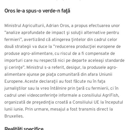
Oros le-a spus-o verde-n faţă
Ministrul Agriculturii, Adrian Oros, a propus efectuarea unor
”analize aprofundate de impact şi soluţii alternative pentru
fermieri”, avertizând că atingerea ţintelor din cadrul celor
două strategii va duce la ”reducerea producţiei europene de
produse agro-alimentare, cu riscul de a fi compensate de
importuri care nu respectă nici pe departe aceleaşi standarde
şi cerinţe”. Ministrul s-a referit, desigur, la produsele agro-
alimentare ajunse pe piaţa comunitară din afara Uniunii
Europene. Aceste declaraţii au fost făcute nu în faţa
jurnaliştilor sau la vreo întâlnire prin ţară cu fermierii, ci în
cadrul unei videoconferinţe informale a consiliului AgriFish,
organizată de preşedinţia croată a Consiliului UE la începutul
lunii iunie. Prin urmare, mesajul a fost transmis direct la
Bruxelles.
Realităţi specifice