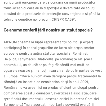
agriculturii europene care va concura cu marii producători
trans-oceanici care au la dispoziţie o diversitate de soluţii,
plecând de la produsele de protecţie convenţionale şi până la
tehnicile genetice noi precum CRISPR CAS9”.
Ce anume conferă ţării noastre un statut special?
AIPROM cheamă la luptă reprezentanţii politici şi experţii
participanţi în cadrul grupurilor de lucru ale organismelor
europene pentru a apăra statutul special al României.
De pildă, Tanymecus Dilaticollis, pe româneşte raţişoara
porumbului, un dăunător polifag răspândit mai mult pe
ogoarele noastre şi mai puţin sau chiar deloc în partea de vest
a Europei. ”Dacă nu vom avea derogare pentru tratamentul la
sămânţă cu insecticide neonicotinoide şi în anul 2021,
România nu va avea nici nu produs eficient omologat pentru
combaterea acestui dăunător”, avertizează asociaţia, care
spre finalul documentului lansează critici la adresa Comisiei
Europene că ”nu a acordat importanţa cuvenită evaluării