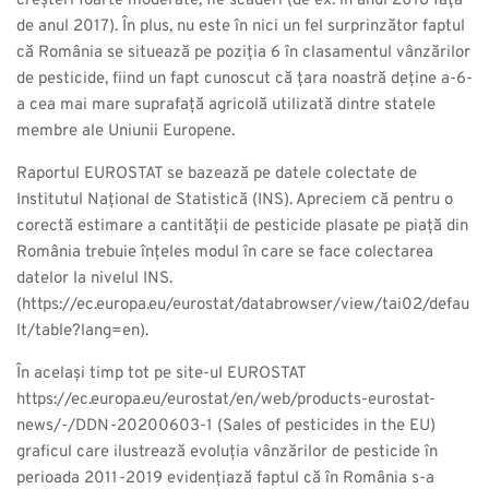
creșteri foarte moderate, fie scăderi (de ex. în anul 2018 față
de anul 2017). În plus, nu este în nici un fel surprinzător faptul
că România se situează pe poziția 6 în clasamentul vânzărilor
de pesticide, fiind un fapt cunoscut că țara noastră deține a-6-
a cea mai mare suprafață agricolă utilizată dintre statele
membre ale Uniunii Europene.
Raportul EUROSTAT se bazează pe datele colectate de
Institutul Național de Statistică (INS). Apreciem că pentru o
corectă estimare a cantității de pesticide plasate pe piață din
România trebuie înțeles modul în care se face colectarea
datelor la nivelul INS.
(https://ec.europa.eu/eurostat/databrowser/view/tai02/defau
lt/table?lang=en).
În același timp tot pe site-ul EUROSTAT
https://ec.europa.eu/eurostat/en/web/products-eurostat-
news/-/DDN-20200603-1 (Sales of pesticides in the EU)
graficul care ilustrează evoluția vânzărilor de pesticide în
perioada 2011-2019 evidențiază faptul că în România s-a