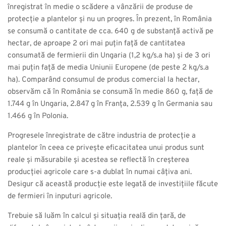
înregistrat în medie o scădere a vânzării de produse de
protecție a plantelor și nu un progres. În prezent, în România
se consumă o cantitate de cca. 640 g de substanță activă pe
hectar, de aproape 2 ori mai puțin față de cantitatea
consumată de fermierii din Ungaria (1,2 kg/s.a ha) și de 3 ori
mai puțin față de media Uniunii Europene (de peste 2 kg/s.a
ha). Comparând consumul de produs comercial la hectar,
observăm că în România se consumă în medie 860 g, față de
1.744 g în Ungaria, 2.847 g în Franța, 2.539 g în Germania sau
1.466 g în Polonia.
Progresele înregistrate de către industria de protecție a
plantelor în ceea ce privește eficacitatea unui produs sunt
reale și măsurabile și acestea se reflectă în creșterea
producției agricole care s-a dublat în numai câțiva ani.
Desigur că această producție este legată de investițiile făcute
de fermieri în inputuri agricole.
Trebuie să luăm în calcul și situația reală din țară, de