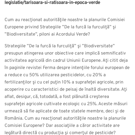
legislatie/tarisoara-si-ratisoara-in-epoca-verde
Cum au reacţionat autorităţile noastre la planurile Comisiei
Europene privind Strategiile ”De la furcă la furculiţă” şi
”Biodiversitate”, piloni ai Acordului Verde?
Strategiile ”De la furcă la furculiţă” şi ”Biodiversitate”
presupun atingerea unor obiective care implică semnificativ
activitatea agricolă din cadrul Uniunii Europene. Aţi citit deja
în paginile revistei Ferma despre intenţiile forului european de
a reduce cu 50% utilizarea pesticidelor, cu 20% a
fertilizanţilor şi cu cel puţin 10% a suprafeţei agricole, prin
acoperire cu caracteristici de peisaj de înaltă diversitate. Aţi
aflat, desigur, că, totodată, a fost plănuită creşterea
suprafeţei agricole cultivate ecologic cu 25%. Aceste măsuri
urmează să fie aplicate de toate statele membre, deci şi de
România. Cum au reacţionat autorităţile noastre la planurile
Comisiei Europene? Dar asociaţiile a căror activitate are
legătură directă cu producţia şi comerţul de pesticide?