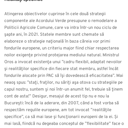
Atingerea obiectivelor cuprinse în cele două strategii
componente ale Acordului Verde presupune o remodelare a
Politicii Agricole Comune, care va intra într-un nou ciclu de
şapte ani, în 2021. Statele membre sunt chemate să
elaboreze o strategie naţională în baza căreia vor primi
fondurile europene, un criteriu major fiind chiar respectarea
noilor exigenţe privind protejarea mediului natural. Ministrul
Oros a invocat existenţa unui ”cadru flexibil, adaptat nevoilor
şi realităţilor specifice din fiecare stat membru, astfel încât
fondurile alocate prin PAC să îşi dovedească eficacitatea”. Mai
neaoş spus: ”staţi, fraţilor, nu săriţi aşa otova cu strategiile pe
capul nostru, suntem şi noi într-un anumit fel, trebuie să ţinem
cont de asta!” Desigur, mesajul de acest tip nu e nou la
Bucureşti: încă de la aderare, din 2007, când a fost vorba să
respectăm regulile europene, am tot invocat ”realităţile
specifice”, ca să mai lase şi funcţionarii europeni de la ei. Și
mai lasă, fiindcă nu degeaba conceptul de ”flexibilitate” face o