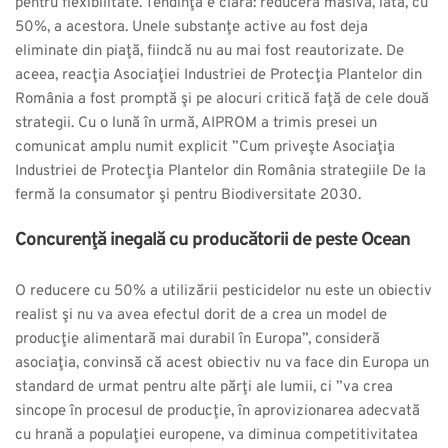
pentru flexibilitate. Tendinţa e clară: reducera masivă, iată, cu
50%, a acestora. Unele substanţe active au fost deja
eliminate din piaţă, fiindcă nu au mai fost reautorizate. De
aceea, reacţia Asociaţiei Industriei de Protecţia Plantelor din
România a fost promptă şi pe alocuri critică faţă de cele două
strategii. Cu o lună în urmă, AIPROM a trimis presei un
comunicat amplu numit explicit ”Cum priveşte Asociaţia
Industriei de Protecţia Plantelor din România strategiile De la
fermă la consumator şi pentru Biodiversitate 2030.
Concurenţă inegală cu producătorii de peste Ocean
O reducere cu 50% a utilizării pesticidelor nu este un obiectiv
realist şi nu va avea efectul dorit de a crea un model de
producţie alimentară mai durabil în Europa”, consideră
asociaţia, convinsă că acest obiectiv nu va face din Europa un
standard de urmat pentru alte părţi ale lumii, ci ”va crea
sincope în procesul de producţie, în aprovizionarea adecvată
cu hrană a populaţiei europene, va diminua competitivitatea