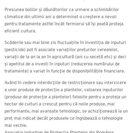
Presiunea bolilor și dăunătorilor ca urmare a schimbărilor
climatice din ultimii ani a determinat o creștere a nevoii
pentru tratamente astfel încât fermierul să își poată proteja
eficient cultura.
Scăderile sau mai bine zis fluctuațiile în investiția de inputuri
(pesticide) pot fi asociate variațiilor prețurilor cerealelor,
variații de la an la an în agricultură (ani cu secetă etc) și deci
și apetitul de a investi în inputuri (reducerea numărului de
tratamente) a variat în funcție de disponibilitățile financiare.
Având în vedere interdicțiile de restricționare sau interzicere
a unor produse de protecție a plantelor, valoarea inputurilor
(produse de protecție a plantelor) folosite pentru a proteja un
hectar de culturi a crescut pentru că noile produse, mai
performante, mai avansate tehnologic, se achiziționează la un
preț mai ridicat decât produsele ce înglobează o tehnologie
mai vechie.
Asociația Industriei de Protecția Plantelor din România