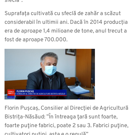
sfeclă”.
Suprafața cultivată cu sfeclă de zahăr a scăzut
considerabil în ultimii ani. Dacă în 2014 producția
era de aproape 1,4 milioane de tone, anul trecut a
fost de aproape 700.000.
Florin Pușcaș, Consilier al Direcției de Agricultură
Bistrița-Năsăud: ”În întreaga ţară sunt foarte,
foarte puţine fabrici, poate 2 sau 3. Fabrici puţine,
cultivatori puţini, asta e o regulă”.