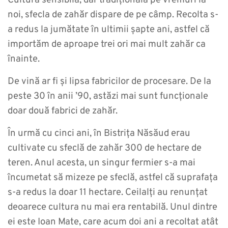
Cultură sensibilă, dar tradițională pe vremuri la
noi, sfecla de zahăr dispare de pe câmp. Recolta s-
a redus la jumătate în ultimii șapte ani, astfel că
importăm de aproape trei ori mai mult zahăr ca
înainte.
De vină ar fi și lipsa fabricilor de procesare. De la
peste 30 în anii ’90, astăzi mai sunt funcționale
doar două fabrici de zahăr.
În urmă cu cinci ani, în Bistrița Năsăud erau
cultivate cu sfeclă de zahăr 300 de hectare de
teren. Anul acesta, un singur fermier s-a mai
încumetat să mizeze pe sfeclă, astfel că suprafața
s-a redus la doar 11 hectare. Ceilalți au renunțat
deoarece cultura nu mai era rentabilă. Unul dintre
ei este Ioan Mate, care acum doi ani a recoltat atât