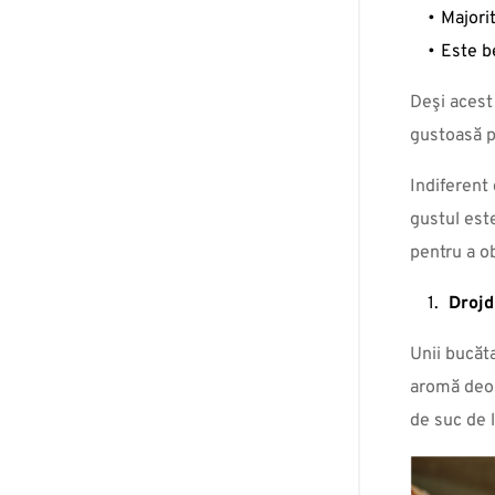
Majorit
Este be
Deşi acest
gustoasă pâ
Indiferent 
gustul est
pentru a o
Drojdi
Unii bucăt
aromă deose
de suc de 