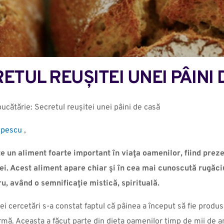
ETUL REUȘITEI UNEI PÂINI
bucătărie: Secretul reușitei unei pâini de casă
opescu
,
e un aliment foarte important în viaţa oamenilor, fiind prez
ei. Acest aliment apare chiar şi în cea mai cunoscută rugăciu
ru, având o semnificaţie mistică, spirituală.
ei cercetări s-a constat faptul că pâinea a început să fie produ
urmă. Aceasta a făcut parte din dieta oamenilor timp de mii de 