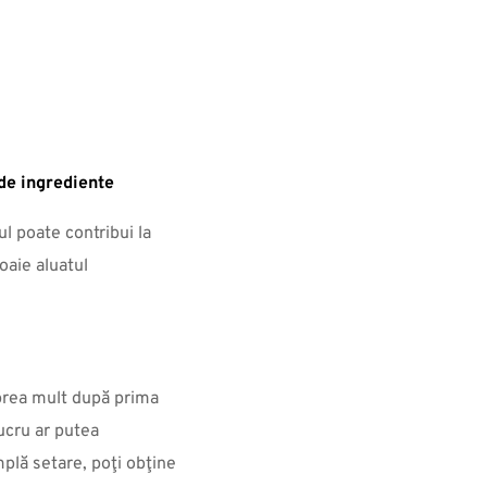
 de ingrediente
ul poate contribui la
oaie aluatul
 prea mult după prima
ucru ar putea
plă setare, poţi obţine