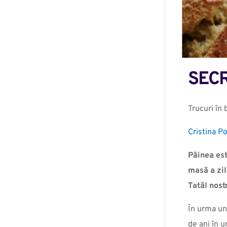
SECR
Trucuri în 
Cristina P
Pâinea est
masă a zil
Tatăl nost
În urma un
de ani în 