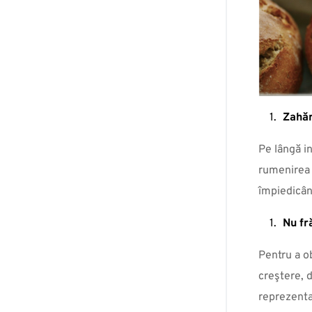
Zahăru
Pe lângă in
rumenirea 
împiedicân
Nu fr
Pentru a o
creştere, d
reprezenta