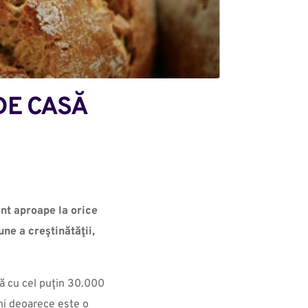
 DE CASĂ
ent aproape la orice
ne a creştinătăţii,
să cu cel puţin 30.000
ani deoarece este o