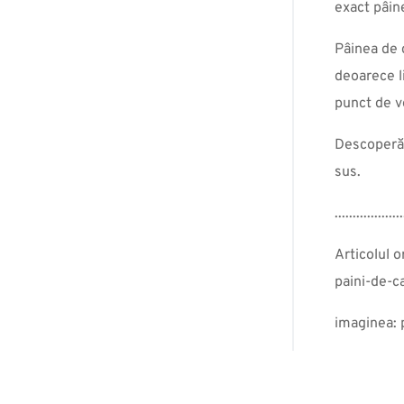
exact pâine
Pâinea de 
deoarece li
punct de v
Descoperă r
sus.
...................
Articolul o
paini-de-c
imaginea: