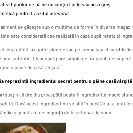
atea tipurilor de pâine nu conţin lipide sau acizi graşi
nefică pentru tranzitul intestinal.
 aliment se găseşte sub o mulţime de forme în diverse magazin
ine este considerată cea realizată în casă după reţeta şi ingred
că este gătită la cuptor electric sau pe lemne sau chiar utilizâ
e unul autentic. Chiar dacă pare simplu de preparat, descoperă 
bţine o pâine de casă reuşită:
a reprezintă ingredientul secret pentru o pâine desăvârşită
ari susţin că drojdia proaspătă poate fi ingredientul magic atun
bită. Dacă acest ingredient nu se află în bucătăria ta, poţi fol
lămâie şi jumătate de linguriţă de bicarbonat de sodiu.