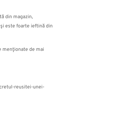
tă din magazin,
i este foarte ieftină din
ile menţionate de mai
cretul-reusitei-unei-