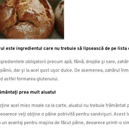
l este ingredientul care nu trebuie să lipsească de pe lista
gredientele obligatorii precum apă, făină, drojdie şi sare, zahăr
pâinii, dar şi la acel gust uşor dulce. De asemenea, zahărul înm
d astfel formarea glutenului.
ământaţi prea mult aluatul
bţine acel miez moale ca la carte, aluatul nu trebuie frământat
eoarece veţi obţine o pâine potrivită pentru sandvişuri. Acest l
 un avantaj pentru maşina de făcut pâine, deoarece printr-o sim