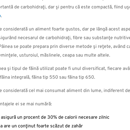
tantă de carbohidraţi, dar şi pentru că este compactă, fiind uşo
o
.
e considerată un aliment foarte gustos, dar pe lângă acest aspec
sigurând necesarul de carbohidraţi, fibre sau substanţe nutritiv
 Pâinea se poate prepara prin diverse metode şi reţete, având ca
eminţele, usturoiul, măslinele, ceapa sau multe altele.
 şi tipul de făină utilizat poate fi unul diversificat, fiecare avâ
făina integrală, făina tip 550 sau făina tip 650.
e considerată cel mai consumat aliment din lume, indiferent de
antajele ei se mai numără:
 asigură un procent de 30% de calorii necesare zilnic
a are un conţinut foarte scăzut de zahăr