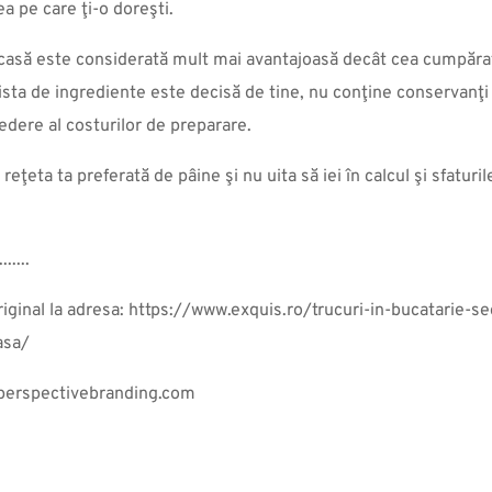
a pe care ţi-o doreşti.
casă este considerată mult mai avantajoasă decât cea cumpăra
sta de ingrediente este decisă de tine, nu conţine conservanţi ş
edere al costurilor de preparare.
eţeta ta preferată de pâine şi nu uita să iei în calcul şi sfatur
.......
riginal la adresa: https://www.exquis.ro/trucuri-in-bucatarie-se
asa/
 perspectivebranding.com