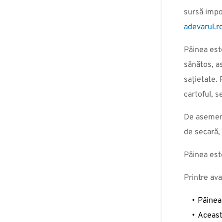
sursă impor
adevarul.r
Pâinea est
sănătos, a
saţietate.
cartoful, s
De asemenea
de secară, 
Pâinea est
Printre av
Pâinea
Aceast