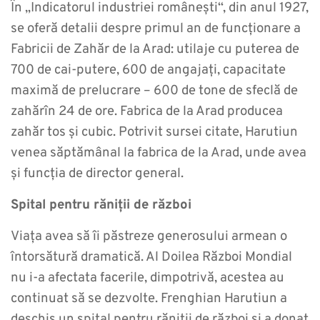
În „Indicatorul industriei românești“, din anul 1927,
se oferă detalii despre primul an de funcționare a
Fabricii de Zahăr de la Arad: utilaje cu puterea de
700 de cai-putere, 600 de angajați, capacitate
maximă de prelucrare – 600 de tone de sfeclă de
zahărîn 24 de ore. Fabrica de la Arad producea
zahăr tos și cubic. Potrivit sursei citate, Harutiun
venea săptămânal la fabrica de la Arad, unde avea
și funcția de director general.
Spital pentru răniții de război
Viața avea să îi păstreze generosului armean o
întorsătură dramatică. Al Doilea Război Mondial
nu i-a afectata facerile, dimpotrivă, acestea au
continuat să se dezvolte. Frenghian Harutiun a
deschis un spital pentru răniții de război și a donat