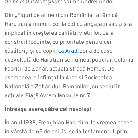
fie pe malul Mureșului“,
spune Andrei Ando.
Din „Figuri de armeni din România“ aflăm că
Harutiun a muncit cot la cot cu angajații săi, și s-a
implicat în creșterea calității vieții lor. Le-a
construit locuințe, cu prioritate pentru cei
căsătoriți și cu copii.
La Arad,
zona de case
dezvoltată de Harutiun se numea, popular, Colonia
Fabricii de Zahăr, actuala stradă Remus. De
asemenea, a înființat la Arad și Societatea
Națională a Zahărului, Romcolind, cu sediul în
actuala Piață Avram Iancu, la nr. 7.
Întreaga avere,către cei nevoiași
În anul 1938, Frenghian Harutiun, la vremea aceea
în vârstă de 65 de ani, își scria testamentul, prin