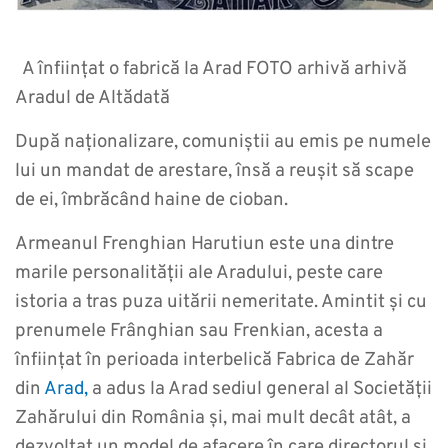
A înființat o fabrică la Arad FOTO arhivă arhivă
Aradul de Altădată
După naționalizare, comuniștii au emis pe numele
lui un mandat de arestare, însă a reușit să scape
de ei, îmbrăcând haine de cioban.
Armeanul Frenghian Harutiun este una dintre
marile personalității ale Aradului, peste care
istoria a tras puza uitării nemeritate. Amintit și cu
prenumele Frânghian sau Frenkian, acesta a
înființat în perioada interbelică Fabrica de Zahăr
din
Arad,
a adus la Arad sediul general al Societății
Zahărului din România și, mai mult decât atât, a
dezvoltat un model de afacere în care directorul și