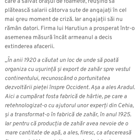
care a salvat orașul de foamete, reușind să
plătească salarii câtorva sute de angajați în cel
mai greu moment de criză. Iar angajații săi nu
rămân datori. Firma lui Harutiun a prosperat într-o
asemenea măsură încât armeanul a decis
extinderea afacerii.
„
În anii 1920 a căutat un loc de unde să poată
organiza cu ușurință și export de zahăr spre vestul
continentului, recunoscând o portunitatea
dezvoltării pieței înspre Occident. Așa a ales Aradul.
Aici a cumpărat fosta fabrică de hârtie, pe care a
retehnologizat-o cu ajutorul unor experți din Cehia,
și a transformat-o în fabrică de zahăr, în anul 1925.
Iar pentru că producția de zahăr avea nevoie de o
mare cantitate de apă, a ales, firesc, ca afacereasă