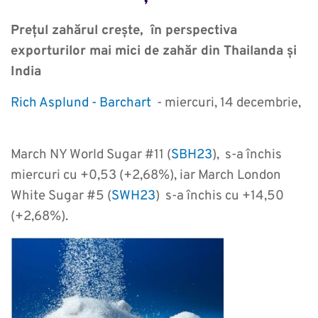
Prețul zahărul crește, în perspectiva
exporturilor mai mici de zahăr din Thailanda și
India
Rich Asplund -
Barchart
- miercuri, 14 decembrie,
March NY World Sugar #11 (
SBH23
), s-a închis
miercuri cu +0,53 (+2,68%), iar March London
White Sugar #5 (
SWH23
) s-a închis cu +14,50
(+2,68%).