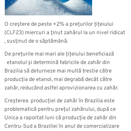
O creștere de peste +2% a prețurilor țițeiului
(CLF23) miercuri a ținut zahărul la un nivel ridicat
, susținut de o săptămână.
De prețurile mai mari ale țițeiului beneficiază
etanolul și determină fabricile de zahăr din
Brazilia să deturneze mai multă trestie către
producția de etanol, mai degrabă decât către
zahăr, reducând astfel aprovizionarea cu zahăr.
Creșterea producției de zahăr în Brazilia este
problematică pentru prețul zahărului, după ce
Unica a raportat luni că producția de zahăr din
Centru-Sud a Braziliei în anul de comercializare