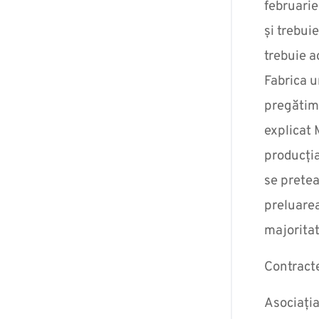
februarie
și trebui
trebuie a
Fabrica u
pregătim
explicat
producția
se pretea
preluarea
majoritat
Contract
Asociația