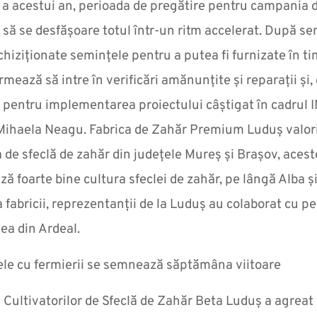
 a acestui an, perioada de pregătire pentru campania 
e să se desfășoare totul într-un ritm accelerat. După s
chiziționate semințele pentru a putea fi furnizate în ti
rmează să intre în verificări amănunțite și reparații și
 pentru implementarea proiectului câștigat în cadrul 
 Mihaela Neagu. Fabrica de Zahăr Premium Luduș valor
 de sfeclă de zahăr din județele Mureș și Brașov, acest
ză foarte bine cultura sfeclei de zahăr, pe lângă Alba și
 fabricii, reprezentanții de la Luduș au colaborat cu p
ea din Ardeal.
ele cu fermierii se semnează săptămâna viitoare
 Cultivatorilor de Sfeclă de Zahăr Beta Luduș a agreat 