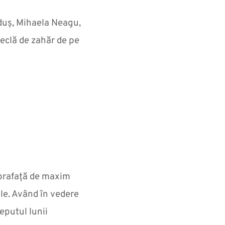
uduș, Mihaela Neagu,
eclă de zahăr de pe
uprafață de maxim
le. Având în vedere
eputul lunii