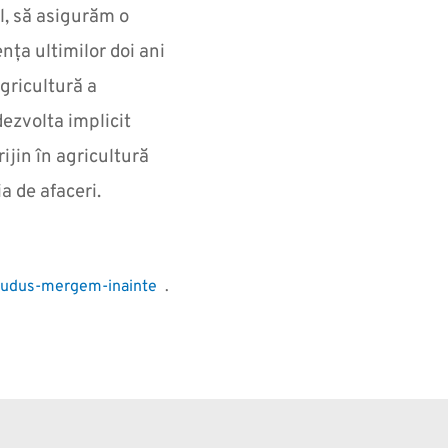
l, să asigurăm o
nța ultimilor doi ani
agricultură a
dezvolta implicit
jin în agricultură
a de afaceri.
-ludus-mergem-inainte
.