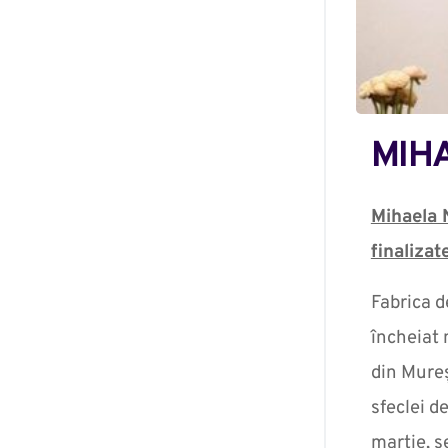
MIHA
Mihaela 
finalizat
Fabrica d
încheiat 
din Mureș
sfeclei d
martie, s