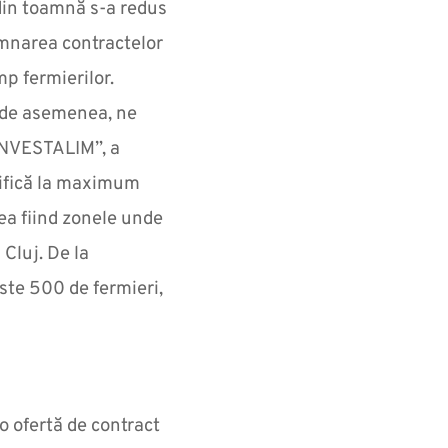
din toamnă s-a redus
emnarea contractelor
mp fermierilor.
, de asemenea, ne
INVESTALIM”, a
ifică la maximum
ea fiind zonele unde
 Cluj. De la
este 500 de fermieri,
o ofertă de contract