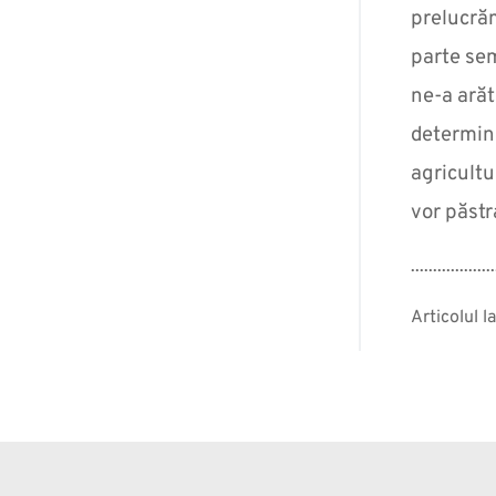
prelucrăm
parte sem
ne-a arăt
determina
agricultu
vor păstr
...................
Articolul 