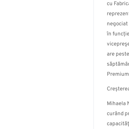
cu Fabri
reprezenta
negociat 
în funcți
vicepreşe
are peste
săptămâna
Premium 
Creștere
Mihaela 
curând pr
capacităț