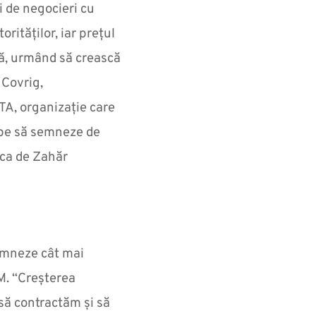
 de negocieri cu
orităților, iar prețul
nă, urmând să crească
 Covrig,
TA, organizație care
epe să semneze de
ica de Zahăr
emneze cât mai
M. “Creșterea
 să contractăm și să