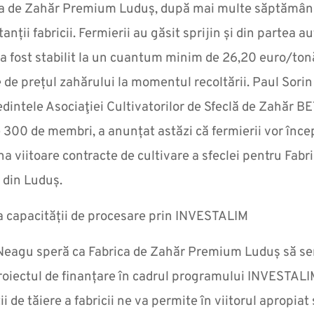
ca de Zahăr Premium Luduș, după mai multe săptămâni
nții fabricii. Fermierii au găsit sprijin și din partea aut
a fost stabilit la un cuantum minim de 26,20 euro/to
e de prețul zahărului la momentul recoltării. Paul Sorin
dintele Asociaţiei Cultivatorilor de Sfeclă de Zahăr BE
 300 de membri, a anunțat astăzi că fermierii vor înc
 viitoare contracte de cultivare a sfeclei pentru Fabr
din Luduș.
a capacității de procesare prin INVESTALIM
Neagu speră ca Fabrica de Zahăr Premium Luduș să s
oiectul de finanțare în cadrul programului INVESTALI
ii de tăiere a fabricii ne va permite în viitorul apropiat