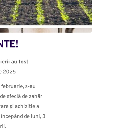
NTE!
erii au fost
ie 2025
februarie, s-au
 de sfeclă de zahăr
are și achiziție a
 începând de luni, 3
ii.