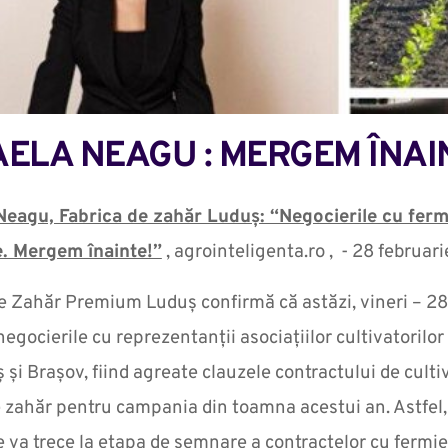
ELA NEAGU : MERGEM ÎNAI
Neagu, Fabrica de zahăr Luduș: “Negocierile cu fermi
e. Mergem înainte!”
, agrointeligenta.ro , - 28 februar
e Zahăr Premium Luduș confirmă că astăzi, vineri – 28 
negocierile cu reprezentanții asociațiilor cultivatorilor
 și Brașov, fiind agreate clauzele contractului de cultiv
e zahăr pentru campania din toamna acestui an. Astfel,
e va trece la etapa de semnare a contractelor cu fermier