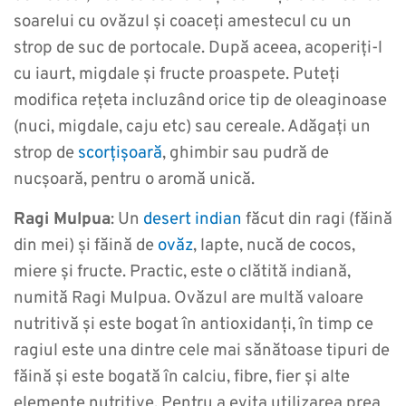
soarelui cu ovăzul și coaceți amestecul cu un
strop de suc de portocale. După aceea, acoperiți-l
cu iaurt, migdale și fructe proaspete. Puteți
modifica rețeta incluzând orice tip de oleaginoase
(nuci, migdale, caju etc) sau cereale. Adăgați un
strop de
scorțișoară
, ghimbir sau pudră de
nucșoară, pentru o aromă unică.
Ragi Mulpua
: Un
desert indian
făcut din ragi (făină
din mei) și făină de
ovăz
, lapte, nucă de cocos,
miere și fructe. Practic, este o clătită indiană,
numită Ragi Mulpua. Ovăzul are multă valoare
nutritivă și este bogat în antioxidanți, în timp ce
ragiul este una dintre cele mai sănătoase tipuri de
făină și este bogată în calciu, fibre, fier și alte
elemente nutritive. Pentru a evita utilizarea prea