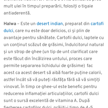
mult ulei în timpul preparării, folosiți o tigaie
antiaderentă.
Halwa
– Este un
desert indian
, preparat din
cartofi
dulci
, care nu este doar delicios, ci și plin de
avantaje pentru sănătate. Cartofii dulci, laptele cu
un conținut scăzut de grăsimi, îndulcitorul natural
și un strop de ghee (un tip de unt clarificat care
este făcut din încălzirea untului, proces care
permite separarea lichidului de grăsime) fac
acest ca acest desert să aibă foarte puține calorii,
astfel încât să vă puteți răsfăța fără să vă simțiți
vinovat. În timp ce ghee-ul este benefic pentru
reducerea inflamației articulațiilor, cartofii dulci
sunt o sursă excelentă de vitamina A. După
fierberea cartofilor dulci, prăjiți-i timp de 4-5