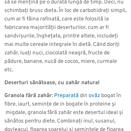
să se mențină pe o durată lungă de timp. Deci, nu
schimbați brusc dieta. În loc de carbohidrați simpli,
cum ar fi făina rafinată, care este folosită la
fabricarea majorității deserturilor, cum ar fi
sandvișurile, înghețata, printre altele, includeți
mai multe cereale integrale în dietă. Când doriți
zahăr, luați nuci, ciocolată neagră, fructe de
pădure, banane, nucă de cocos, miere, curmale
etc.
Deserturi sănătoase, cu zahăr natural
Granola fără zahăr
:
Preparată
din
ovăz
bogat în
fibre, iaurt, semințe de in bogate în proteine ​​și
migdale, granola fără zahăr este desertul ideal și
sănătos pentru diete. Combinați inul, susanul,
dovleacul, floarea soarelui și semințele de floarea