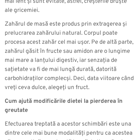
mai lent și sunt evitate, astfel, creșterile bruște
ale gricemiei.
Zahărul de masă este produs prin extragerea și
prelucrarea zahărului natural. Corpul poate
procesa acest zahăr cel mai ușor. Pe de altă parte,
zahărul găsit în fructe sau amidon are o lungime
mai mare a lanțului digestiv, iar senzația de
sațietate va fi de mai lungă durată, datorită
carbohidraților complecși. Deci, data viitoare când
vreți ceva dulce, alegeți un fruct.
Cum ajută modificările dietei la pierderea în
greutate
Efectuarea treptată a acestor schimbări este una
dintre cele mai bune modalități pentru ca acestea