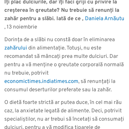
Îți plac dulciurile, dar îți faci griji cu privire la
creșterea în greutate? Nu trebuie să renunți la
zahăr pentru a slăbi. Iată de ce ,
Daniela Arnăutu
, 13 noiembrie
Dorința de a slăbi nu constă doar în eliminarea
zahărului
din alimentație. Totuși, nu este
recomandat să mâncați prea multe dulciuri. Dar
pentru a vă menține o greutate corporală normală
nu trebuie, potrivit
economictimes.indiatimes.com
, să renunțați la
consumul deserturilor preferate sau la zahăr.
O dietă foarte strictă ar putea duce, în cel mai rău
caz, la anxietate legată de alimente. Deci, potrivit
specialiștilor, nu ar trebui să încetați să consumați
dulciuri, pentru a vă modifica tiparele de