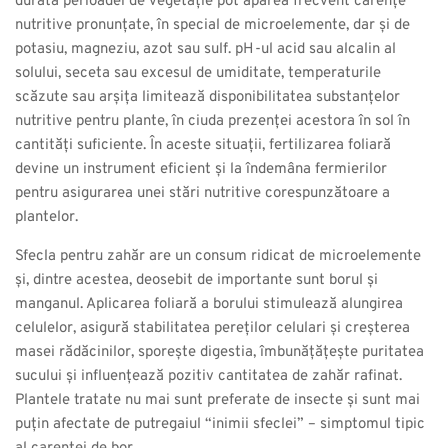
durata perioadei de vegetație pot apărea frecvent carențe
nutritive pronunțate, în special de microelemente, dar și de
potasiu, magneziu, azot sau sulf. pH-ul acid sau alcalin al
solului, seceta sau excesul de umiditate, temperaturile
scăzute sau arșița limitează disponibilitatea substanțelor
nutritive pentru plante, în ciuda prezenței acestora în sol în
cantități suficiente. În aceste situații, fertilizarea foliară
devine un instrument eficient și la îndemâna fermierilor
pentru asigurarea unei stări nutritive corespunzătoare a
plantelor.
Sfecla pentru zahăr are un consum ridicat de microelemente
și, dintre acestea, deosebit de importante sunt borul și
manganul. Aplicarea foliară a borului stimulează alungirea
celulelor, asigură stabilitatea pereților celulari și creșterea
masei rădăcinilor, sporește digestia, îmbunățățește puritatea
sucului și influențează pozitiv cantitatea de zahăr rafinat.
Plantele tratate nu mai sunt preferate de insecte și sunt mai
puțin afectate de putregaiul “inimii sfeclei” – simptomul tipic