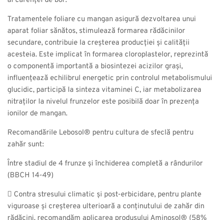
al carenței de bor.
Tratamentele foliare cu mangan asigură dezvoltarea unui
aparat foliar sănătos, stimulează formarea rădăcinilor
secundare, contribuie la creșterea producției și calității
acesteia. Este implicat în formarea cloroplastelor, reprezintă
o componentă importantă a biosintezei acizilor grași,
influențează echilibrul energetic prin controlul metabolismului
glucidic, participă la sinteza vitaminei C, iar metabolizarea
nitraților la nivelul frunzelor este posibilă doar în prezența
ionilor de mangan.
Recomandările Lebosol® pentru cultura de sfeclă pentru
zahăr sunt:
Între stadiul de 4 frunze și închiderea completă a rândurilor
(BBCH 14-49)
 Contra stresului climatic și post-erbicidare, pentru plante
viguroase și creșterea ulterioară a conținutului de zahăr din
rădăcini, recomandăm aplicarea produsului Aminosol® (58%