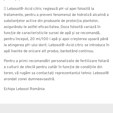
 Lebosol®-Acid citric reglează pH-ul apei folosită la
tratamente, pentru a preveni fenomenul de hidroliză alcalină a
substanțelor active din produsele de protecția plantelor,
asigurându-le astfel eficacitatea. Doza folosită variază în
funcție de caracteristicile sursei de apă și se recomandă,
pentru început, 20 ml/100 l apă și apoi creșterea ușoară până
la atingerea pH-ului dorit. Lebosol®-Acid citric se introduce în
apă înainte de oricare alt produs, barbotând continuu.
Pentru a primi recomandări personalizate de fertilizare foliară
a culturii de sfeclă pentru zahăr în funcție de condițiile din
teren, vă rugăm sa contactați reprezentantul tehnic Lebosol®
arondat zonei dumneavoastră.
Echipa Lebosol România