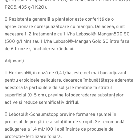
g/l S) sau 1-2 aplicări cu 5-8 l/ha Lebosol®-PK Max (386 g/l
P2O5, 435 g/l K2O).
 Rezistența generală a plantelor este conferită de o
aprovizionare corespunzătoare cu mangan. De aceea, sunt
necesare 1-2 tratamente cu 1 l/ha Lebosol®-Mangan500 SC
(500 g/l Mn) sau 1 l/ha Lebosol®-Mangan Gold SC între faza
de 6 frunze și închiderea rândului.
Adjuvanți
 Herbosol®, în doză de 0,4 l/ha, este cel mai bun adjuvant
pentru erbicidele peliculare, deoarece îmbunătățește aderența
acestora la particulele de sol și le menține în stratul
superficial (0-5 cm), previne fotodegradarea substanțelor
active și reduce semnificativ driftul.
 Lebosol®-Schaumstopp previne formarea spumei în
procesul de pregătire a soluțiilor de stropit. Se recomandă
adăugarea a 1,4 ml/100 l apă înainte de produsele de
protecție/fertilizare foliară.