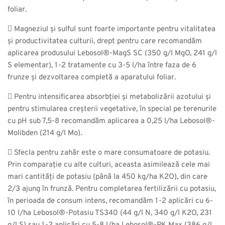
foliar.
 Magneziul și sulful sunt foarte importante pentru vitalitatea
și productivitatea culturii, drept pentru care recomandăm
aplicarea produsului Lebosol®-MagS SC (350 g/l MgO, 241 g/l
S elementar), 1-2 tratamente cu 3-5 l/ha între faza de 6
frunze și dezvoltarea completă a aparatului foliar.
 Pentru intensificarea absorbției și metabolizării azotului și
pentru stimularea creșterii vegetative, în special pe terenurile
cu pH sub 7,5-8 recomandăm aplicarea a 0,25 l/ha Lebosol®-
Molibden (214 g/l Mo).
 Sfecla pentru zahăr este o mare consumatoare de potasiu.
Prin comparație cu alte culturi, aceasta asimilează cele mai
mari cantități de potasiu (până la 450 kg/ha K2O), din care
2/3 ajung în frunză. Pentru completarea fertilizării cu potasiu,
în perioada de consum intens, recomandăm 1-2 aplicări cu 6-
10 l/ha Lebosol®-Potasiu TS340 (44 g/l N, 340 g/l K2O, 231