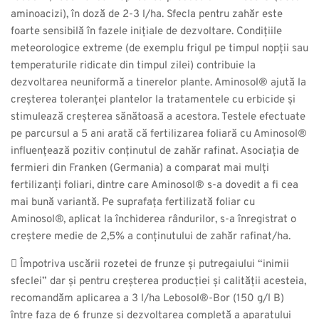
aminoacizi), în doză de 2-3 l/ha. Sfecla pentru zahăr este
foarte sensibilă în fazele inițiale de dezvoltare. Condițiile
meteorologice extreme (de exemplu frigul pe timpul nopții sau
temperaturile ridicate din timpul zilei) contribuie la
dezvoltarea neuniformă a tinerelor plante. Aminosol® ajută la
creșterea toleranței plantelor la tratamentele cu erbicide și
stimulează creșterea sănătoasă a acestora. Testele efectuate
pe parcursul a 5 ani arată că fertilizarea foliară cu Aminosol®
influențează pozitiv conținutul de zahăr rafinat. Asociația de
fermieri din Franken (Germania) a comparat mai mulți
fertilizanți foliari, dintre care Aminosol® s-a dovedit a fi cea
mai bună variantă. Pe suprafața fertilizată foliar cu
Aminosol®, aplicat la închiderea rândurilor, s-a înregistrat o
creștere medie de 2,5% a conținutului de zahăr rafinat/ha.
 Împotriva uscării rozetei de frunze și putregaiului “inimii
sfeclei” dar și pentru creșterea producției și calității acesteia,
recomandăm aplicarea a 3 l/ha Lebosol®-Bor (150 g/l B)
între faza de 6 frunze și dezvoltarea completă a aparatului