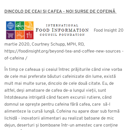
DINCOLO DE CEAI ȘI CAFEA - NOI SURSE DE COFEINĂ
Food Insight 20
martie 2020, Courtney Schupp, MPH, RD,
https://foodinsight.org/beyond-tea-and-coffee-new-sources -
of-cafeina /
În timp ce cafeaua și ceaiul întrec prăjiturile când vine vorba
de cele mai preferate băuturi cafeinizate din lume, există
mult mai multe surse, dincolo de cele două citate. Eu, de
altfel, deși amatoare de cafea de-a lungul vieții, sunt
întotdeauna intrigată când facem excursii rutiere, când
domnul se oprește pentru cafeina fără cafea, care să-l
alimenteze la cursă lungă. Cofeina nu apare doar sub formă
lichidă - inovatorii alimentari au realizat batoane de mic
dejun, deserturi și bomboane într-un amestec care conține