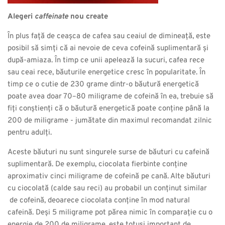
Alegeri
caffeinate
nou create
În plus față de ceașca de cafea sau ceaiul de dimineață, este
posibil să simți că ai nevoie de ceva cofeină suplimentară și
după-amiaza. În timp ce unii apelează la sucuri, cafea rece
sau ceai rece, băuturile energetice cresc în popularitate. În
timp ce o cutie de 230 grame dintr-o băutură energetică
poate avea doar 70–80 miligrame de cofeină în ea, trebuie să
fiți conștienți că o băutură energetică poate conține până la
200 de miligrame - jumătate din maximul recomandat zilnic
pentru adulți.
Aceste băuturi nu sunt singurele surse de băuturi cu cafeină
suplimentară. De exemplu, ciocolata fierbinte conține
aproximativ cinci miligrame de cofeină pe cană. Alte băuturi
cu ciocolată (calde sau reci) au probabil un conținut similar
de cofeină, deoarece ciocolata conține în mod natural
cafeină. Deși 5 miligrame pot părea nimic în comparație cu o
energie de 200 de miligrame, este totuși important de