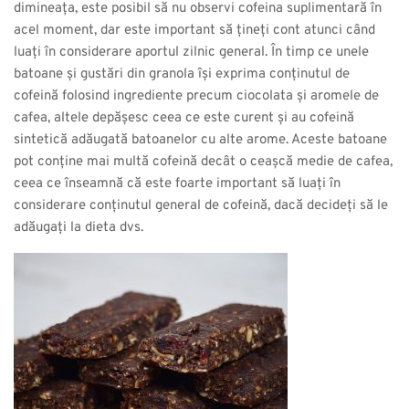
dimineața, este posibil să nu observi cofeina suplimentară în
acel moment, dar este important să țineți cont atunci când
luați în considerare aportul zilnic general. În timp ce unele
batoane și gustări din granola își exprima conținutul de
cofeină folosind ingrediente precum ciocolata și aromele de
cafea, altele depășesc ceea ce este curent și au cofeină
sintetică adăugată batoanelor cu alte arome. Aceste batoane
pot conține mai multă cofeină decât o ceașcă medie de cafea,
ceea ce înseamnă că este foarte important să luați în
considerare conținutul general de cofeină, dacă decideți să le
adăugați la dieta dvs.