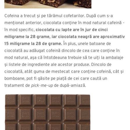
Cofeina a trecut și pe tărâmul cofetarilor. După cum s-a
menționat anterior, ciocolata conține în mod natural cafeină -
în mod specific,
ciocolata cu lapte are în jur de cinci
miligrame la 28 grame, iar ciocolata neagră are aproximativ
15 miligrame la 28 de grame.
În plus, unele batoane de
ciocolată au adăugat cofeină dincolo de cea care conține în
mod natural, așa că întotdeauna trebuie să te uiți la ambalaje
și listele de ingrediente ale acestor produse. Dincolo de
ciocolată, atât guma de mestecat care conține cofeină, cât și
bomboane, pot fi găsite pe piață de cei care caută un
tratament de
pick-me-up
de după-amiază.