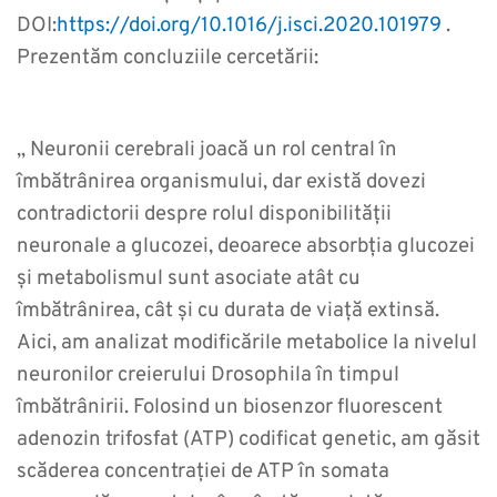
DOI:
https://doi.org/10.1016/j.isci.2020.101979
.
Prezentăm concluziile cercetării:
„ Neuronii cerebrali joacă un rol central în
îmbătrânirea organismului, dar există dovezi
contradictorii despre rolul disponibilității
neuronale a glucozei, deoarece absorbția glucozei
și metabolismul sunt asociate atât cu
îmbătrânirea, cât și cu durata de viață extinsă.
Aici, am analizat modificările metabolice la nivelul
neuronilor creierului Drosophila în timpul
îmbătrânirii. Folosind un biosenzor fluorescent
adenozin trifosfat (ATP) codificat genetic, am găsit
scăderea concentrației de ATP în somata