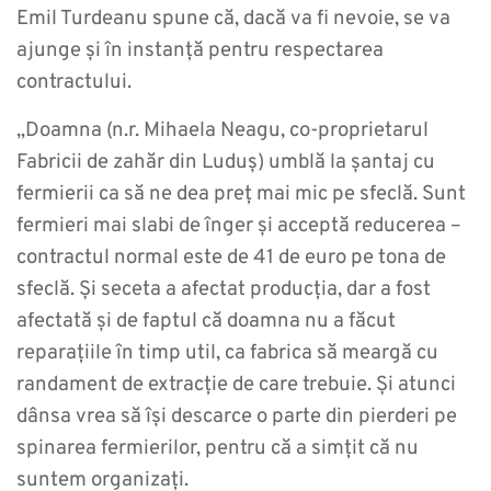
Emil Turdeanu spune că, dacă va fi nevoie, se va
ajunge și în instanță pentru respectarea
contractului.
„Doamna (n.r. Mihaela Neagu, co-proprietarul
Fabricii de zahăr din Luduș) umblă la șantaj cu
fermierii ca să ne dea preț mai mic pe sfeclă. Sunt
fermieri mai slabi de înger și acceptă reducerea –
contractul normal este de 41 de euro pe tona de
sfeclă. Și seceta a afectat producția, dar a fost
afectată și de faptul că doamna nu a făcut
reparațiile în timp util, ca fabrica să meargă cu
randament de extracție de care trebuie. Și atunci
dânsa vrea să își descarce o parte din pierderi pe
spinarea fermierilor, pentru că a simțit că nu
suntem organizați.