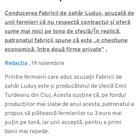
Conducerea Fabricii de zahăr Luduș, acuzată de
unii fermieri că nu respectă contractul și oferă
sume mai mici pe tona de sfeclă/În replică,
patronatul fabricii spune că este „o chestiune
economică, între două firme private”
,
Redacția
, 19 noiembrie
Printre fermierii care aduc acuzații Fabricii de
zahăr Luduș este și producătorul de sfeclă Emil
Turdeanu din Cluj. Acesta susține că, pe fondul
producțiilor mai slabe de anul acesta, patronatul a
propus să plătească fermierilor cu 3 euro mai
puțin pe tonă, iar unii acceptă, pentru a primi
banii mai repede.