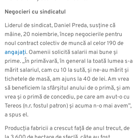
Negocieri cu sindicatul
Liderul de sindicat, Daniel Preda, susține că
mâine, 20 noiembrie, încep negocierile pentru
noul contract colectiv de muncă al celor 190 de
angajați
. Oamenii solicită salarii mai bune și
prime. „În primăvară, în general la toată lumea s-a
mărit salariul, cam cu 10 la sută, și ne-au mărit și
tichetele de masă, am ajuns la 40 de lei. Am vrea
să beneficiem la sfârșitul anului de o primă, și am
vrea și o primă de concediu, pe care am avut-o cu
Tereos (n.r. fostul patron) și acuma n-o mai avem”,
a spus el.
Producția fabricii a crescut față de anul trecut, de
la 3.600 de hectare de sfeclă, câte au fost