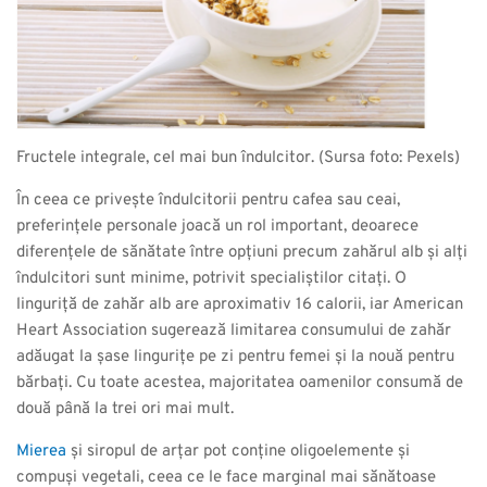
Fructele integrale, cel mai bun îndulcitor. (Sursa foto: Pexels)
În ceea ce privește îndulcitorii pentru cafea sau ceai,
preferințele personale joacă un rol important, deoarece
diferențele de sănătate între opțiuni precum zahărul alb și alți
îndulcitori sunt minime, potrivit specialiștilor citați. O
linguriță de zahăr alb are aproximativ 16 calorii, iar American
Heart Association sugerează limitarea consumului de zahăr
adăugat la șase lingurițe pe zi pentru femei și la nouă pentru
bărbați. Cu toate acestea, majoritatea oamenilor consumă de
două până la trei ori mai mult.
Mierea
și siropul de arțar pot conține oligoelemente și
compuși vegetali, ceea ce le face marginal mai sănătoase