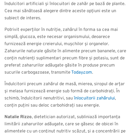
îndulcitori artificiali și înlocuitori de zahăr pe bază de plante.
Cea mai sănătoasă alegere dintre aceste opțiuni este un
subiect de interes.
Potrivit experților în nutriție, zahărul în forma sa cea mai
simplă, glucoza, este necesar organismului, deoarece
furnizează energie creierului, mușchilor și organelor.
Zaharurile naturale găsite în alimente precum bananele, care
conțin nutrienți suplimentari precum fibre și potasiu, sunt de
preferat zaharurilor adăugate găsite în produse precum
sucurile carbogazoase, transmite
Today.com
.
Îndulcitorii precum zahărul de masă, mierea, siropul de arțar
și melasa furnizează energie sub formă de carbohidrați. În
schimb, îndulcitorii nenutritivi, sau
înlocuitorii zahărului
,
conțin puțini sau deloc carbohidrați sau energie.
Natalie Rizzo
, dietetician autorizat, subliniază importanța
limitării zaharurilor adăugate, care se găsesc de obicei în
alimentele cu un conținut nutritiv scăzut, și a concentrării pe