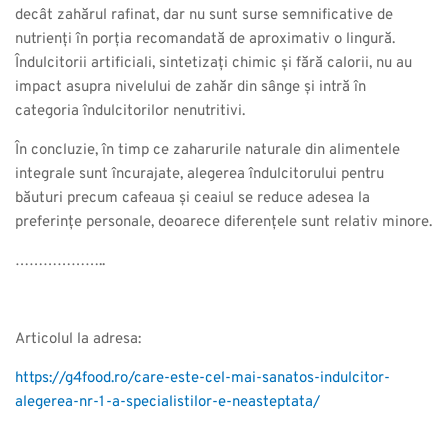
decât zahărul rafinat, dar nu sunt surse semnificative de
nutrienți în porția recomandată de aproximativ o lingură.
Îndulcitorii artificiali, sintetizați chimic și fără calorii, nu au
impact asupra nivelului de zahăr din sânge și intră în
categoria îndulcitorilor nenutritivi.
În concluzie, în timp ce zaharurile naturale din alimentele
integrale sunt încurajate, alegerea îndulcitorului pentru
băuturi precum cafeaua și ceaiul se reduce adesea la
preferințe personale, deoarece diferențele sunt relativ minore.
………………..
Articolul la adresa:
https://g4food.ro/care-este-cel-mai-sanatos-indulcitor-
alegerea-nr-1-a-specialistilor-e-neasteptata/