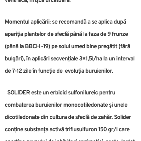
ventrilică, hrișcă urcătoare.
Momentul aplicării: se recomandă a se aplica după
apariția plantelor de sfeclă până la faza de 9 frunze
(până la BBCH -19) pe solul umed bine pregătit (fără
bulgări), în aplicări secvențiale 3×1,5l/ha la un interval
de 7-12 zile în funcție de evoluția buruienilor.
SOLIDER este un erbicid sulfonilureic pentru
combaterea buruienilor monocotiledonate și unele
dicotiledonate din cultura de sfeclă de zahăr. Solider
conține substanța activă triflusulfuron 150 gr/l care