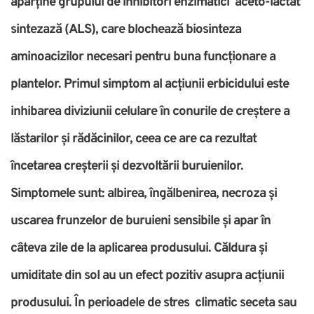
aparține grupului de inhibitori enzimatici aceto-lactat
sintezază (ALS), care blochează biosinteza
aminoacizilor necesari pentru buna funcționare a
plantelor. Primul simptom al acțiunii erbicidului este
inhibarea diviziunii celulare în conurile de creștere a
lăstarilor și rădăcinilor, ceea ce are ca rezultat
încetarea creșterii și dezvoltării buruienilor.
Simptomele sunt: albirea, îngălbenirea, necroza și
uscarea frunzelor de buruieni sensibile și apar în
câteva zile de la aplicarea produsului. Căldura și
umiditate din sol au un efect pozitiv asupra acțiunii
produsului. În perioadele de stres climatic seceta sau