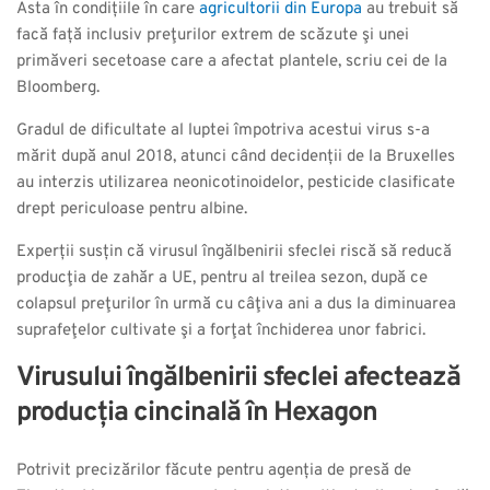
Asta în condițiile în care
agricultorii din Europa
au trebuit să
facă față inclusiv preţurilor extrem de scăzute şi unei
primăveri secetoase care a afectat plantele, scriu cei de la
Bloomberg.
Gradul de dificultate al luptei împotriva acestui virus s-a
mărit după anul 2018, atunci când decidenții de la Bruxelles
au interzis utilizarea neonicotinoidelor, pesticide clasificate
drept periculoase pentru albine.
Experții susțin că virusul îngălbenirii sfeclei riscă să reducă
producţia de zahăr a UE, pentru al treilea sezon, după ce
colapsul preţurilor în urmă cu câţiva ani a dus la diminuarea
suprafeţelor cultivate şi a forţat închiderea unor fabrici.
Virusului îngălbenirii sfeclei afectează
producția cincinală în Hexagon
Potrivit precizărilor făcute pentru agenția de presă de