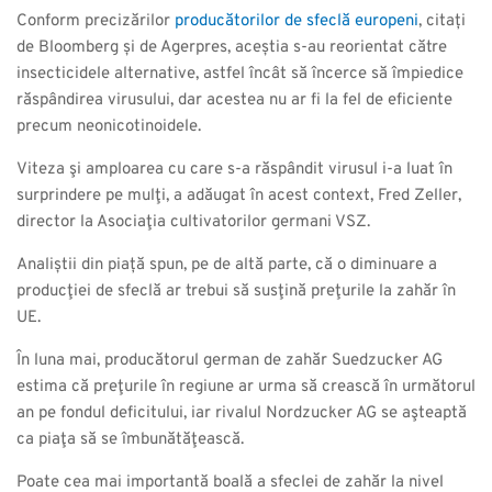
Conform precizărilor
producătorilor de sfeclă europeni
, citați
de Bloomberg și de Agerpres, aceștia s-au reorientat către
insecticidele alternative, astfel încât să încerce să împiedice
răspândirea virusului, dar acestea nu ar fi la fel de eficiente
precum neonicotinoidele.
Viteza şi amploarea cu care s-a răspândit virusul i-a luat în
surprindere pe mulţi, a adăugat în acest context, Fred Zeller,
director la Asociaţia cultivatorilor germani VSZ.
Analiștii din piață spun, pe de altă parte, că o diminuare a
producţiei de sfeclă ar trebui să susţină preţurile la zahăr în
UE.
În luna mai, producătorul german de zahăr Suedzucker AG
estima că preţurile în regiune ar urma să crească în următorul
an pe fondul deficitului, iar rivalul Nordzucker AG se aşteaptă
ca piaţa să se îmbunătăţească.
Poate cea mai importantă boală a sfeclei de zahăr la nivel