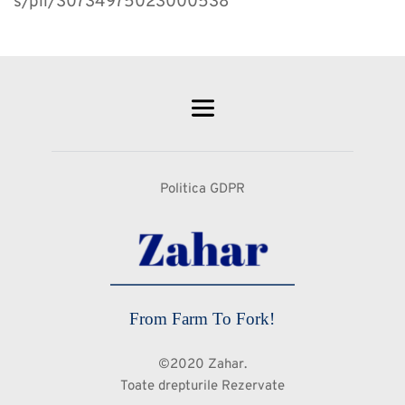
s/pii/S0734975023000538
Politica GDPR
From Farm To Fork!
©2020 Zahar.
Toate drepturile Rezervate