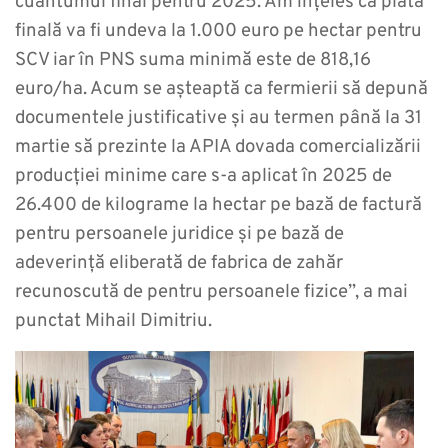
cuantumul final pentru 2025. Am înțeles că plata
finală va fi undeva la 1.000 euro pe hectar pentru
SCV iar în PNS suma minimă este de 818,16
euro/ha. Acum se așteaptă ca fermierii să depună
documentele justificative și au termen până la 31
martie să prezinte la APIA dovada comercializării
producției minime care s-a aplicat în 2025 de
26.400 de kilograme la hectar pe bază de factură
pentru persoanele juridice și pe bază de
adeverință eliberată de fabrica de zahăr
recunoscută de pentru persoanele fizice”, a mai
punctat Mihail Dimitriu.